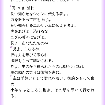
9
高い山に登れ
良い知らせをシオンに伝える者よ。
力を振るって声をあげよ
良い知らせをエルサレムに伝える者よ。
声をあげよ、恐れるな
ユダの町々に告げよ。
見よ、あなたたちの神
10
見よ、主なる神。
彼は力を帯びて来られ
御腕をもって統治される。
見よ、主のかち得られたものは御もとに従い
主の働きの実りは御前を進む。
11
主は羊飼いとして群れを養い、御腕をもって集
め
小羊をふところに抱き、その母を導いて行かれ
る。