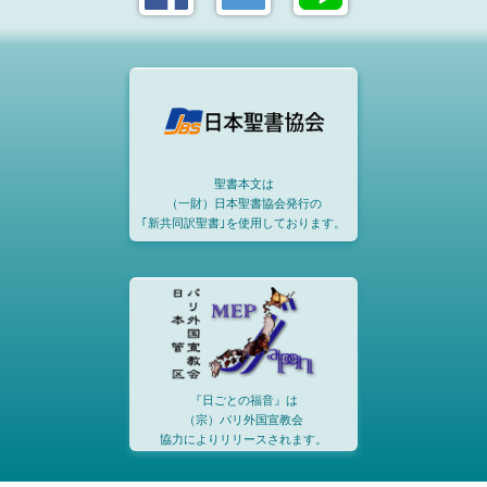
聖書本文は
（一財）日本聖書協会発行の
｢新共同訳聖書｣を使用しております。
『日ごとの福音』は
（宗）パリ外国宣教会
協力によりリリースされます。