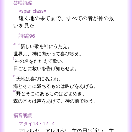
答唱詩編
<span class=
遠く地の果てまで、すべての者が神の救
いを見た。
詩編96
96・1
新しい歌を神にうたえ。
世界よ、神に向かって喜び歌え。
2
神の名をたたえて歌い、
日ごとに救いを告げ知らせよ。
11
天地は喜びにあふれ、
海とそこに満ちるものは叫びをあげる。
12
野とそこにあるものはどよめき、
森の木々は声をあげて、神の前で歌う。
福音朗読
マタイ18・12-14
アレルヤ、アレルヤ。主の日は近い。主