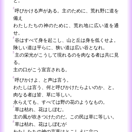
と。
3
呼びかける声がある。主のために、荒れ野に道を
備え
わたしたちの神のために、荒れ地に広い道を通
せ。
4
谷はすべて身を起こし、山と丘は身を低くせよ。
険しい道は平らに、狭い道は広い谷となれ。
5
主の栄光がこうして現れるのを肉なる者は共に見
る。
主の口がこう宣言される。
6
呼びかけよ、と声は言う。
わたしは言う、何と呼びかけたらよいのか、と。
肉なる者は皆、草に等しい。
永らえても、すべては野の花のようなもの。
7
草は枯れ、花はしぼむ。
主の風が吹きつけたのだ。この民は草に等しい。
8
草は枯れ、花はしぼむが
わたしたちの神の言葉はとこしえに立つ。