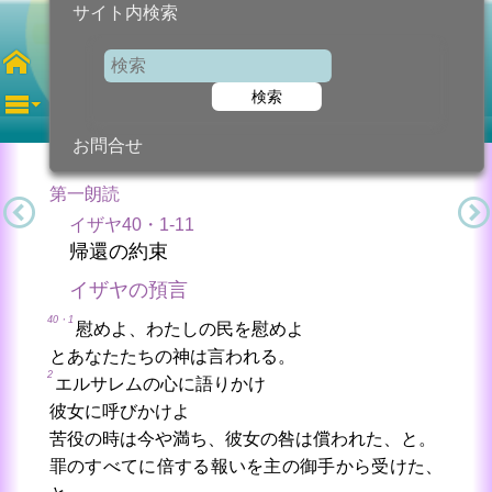
サイト内検索
第2火曜日
待降節
検索
2024年12月10日 (火曜日)
信仰の糧...
今日のために!
カトリック教会より
お問合せ
第一朗読
イザヤ40・1-11
帰還の約束
イザヤの預言
40・1
慰めよ、わたしの民を慰めよ
とあなたたちの神は言われる。
2
エルサレムの心に語りかけ
彼女に呼びかけよ
苦役の時は今や満ち、彼女の咎は償われた、と。
罪のすべてに倍する報いを主の御手から受けた、