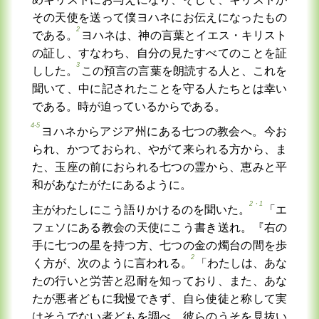
その天使を送って僕ヨハネにお伝えになったもの
2
である。
ヨハネは、神の言葉とイエス・キリスト
の証し、すなわち、自分の見たすべてのことを証
3
しした。
この預言の言葉を朗読する人と、これを
聞いて、中に記されたことを守る人たちとは幸い
である。時が迫っているからである。
4‐5
ヨハネからアジア州にある七つの教会へ。今お
られ、かつておられ、やがて来られる方から、ま
た、玉座の前におられる七つの霊から、恵みと平
和があなたがたにあるように。
2・1
主がわたしにこう語りかけるのを聞いた。
「エ
フェソにある教会の天使にこう書き送れ。『右の
手に七つの星を持つ方、七つの金の燭台の間を歩
2
く方が、次のように言われる。
「わたしは、あな
たの行いと労苦と忍耐を知っており、また、あな
たが悪者どもに我慢できず、自ら使徒と称して実
はそうでない者どもを調べ、彼らのうそを見抜い