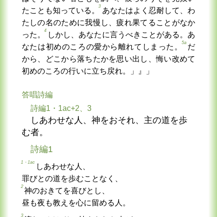
3
たことも知っている。
あなたはよく忍耐して、わ
たしの名のために我慢し、疲れ果てることがなか
4
った。
しかし、あなたに言うべきことがある。あ
5a
なたは初めのころの愛から離れてしまった。
だ
から、どこから落ちたかを思い出し、悔い改めて
初めのころの行いに立ち戻れ。」』」
答唱詩編
詩編1・1ac+2、3
しあわせな人、神をおそれ、主の道を歩
む者。
詩編1
1・1ac
しあわせな人、
罪びとの道を歩むことなく、
2
神のおきてを喜びとし、
昼も夜も教えを心に留める人。
3