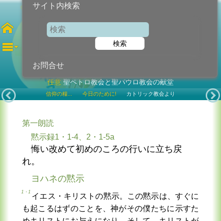
サイト内検索
第33月曜日
検索
2024年11月18日 (月曜日)
お問合せ
任意
聖ペトロ教会と聖パウロ教会の献堂
信仰の糧...
今日のために!
カトリック教会より
第一朗読
黙示録1・1-4、2・1-5a
悔い改めて初めのころの行いに立ち戻
れ。
ヨハネの黙示
1・1
イエス・キリストの黙示。この黙示は、すぐに
も起こるはずのことを、神がその僕たちに示すた
めキリストにお与えになり、そして、キリストが