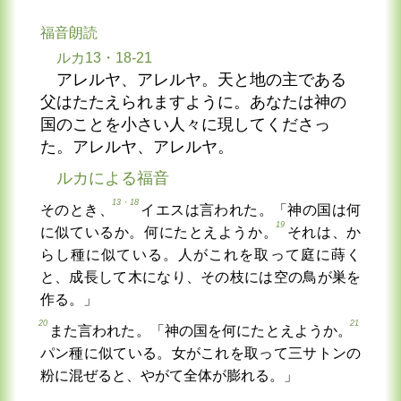
福音朗読
ルカ13・18-21
アレルヤ、アレルヤ。天と地の主である
父はたたえられますように。あなたは神の
国のことを小さい人々に現してくださっ
た。アレルヤ、アレルヤ。
ルカによる福音
13・18
そのとき、
イエスは言われた。「神の国は何
19
に似ているか。何にたとえようか。
それは、か
らし種に似ている。人がこれを取って庭に蒔く
と、成長して木になり、その枝には空の鳥が巣を
作る。」
20
21
また言われた。「神の国を何にたとえようか。
パン種に似ている。女がこれを取って三サトンの
粉に混ぜると、やがて全体が膨れる。」