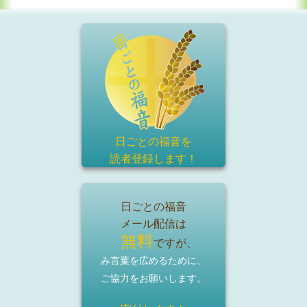
日ごとの福音を
読者登録
します！
日ごとの福音
メール配信は
無料
ですが、
み言葉を広めるために、
ご協力をお願いします。