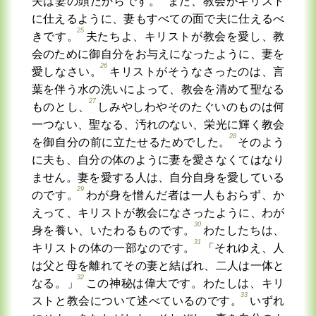
夫は妻の頭だからです。
また、教会がキリスト
に仕えるように、妻もすべての面で夫に仕えるべ
25
きです。
夫たちよ、キリストが教会を愛し、教
会のために御自分をお与えになったように、妻を
26
愛しなさい。
キリストがそうなさったのは、言
葉を伴う水の洗いによって、教会を清めて聖なる
27
ものとし、
しみやしわやそのたぐいのものは何
一つない、聖なる、汚れのない、栄光に輝く教会
28
を御自分の前に立たせるためでした。
そのよう
に夫も、自分の体のように妻を愛さなくてはなり
ません。妻を愛する人は、自分自身を愛している
29
のです。
わが身を憎んだ者は一人もおらず、か
えって、キリストが教会になさったように、わが
30
身を養い、いたわるものです。
わたしたちは、
31
キリストの体の一部なのです。
「それゆえ、人
は父と母を離れてその妻と結ばれ、二人は一体と
32
なる。」
この神秘は偉大です。わたしは、キリ
33
ストと教会について述べているのです。
いずれ