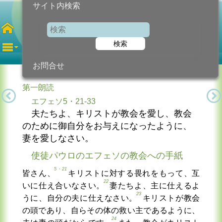
サイト内検索
第30火曜日
年間
検索
2024年10月29日 (火曜日)
信仰の糧...
今日のために!
カトリック教会より
お問合せ
第一朗読
エフェソ5・21-33
夫たちよ、キリストが教会を愛し、教会
のために御自分をお与えになったように、
妻を愛しなさい。
使徒パウロのエフェソの教会への手紙
5・21
皆さん、
キリストに対する畏れをもって、互
22
いに仕え合いなさい。
妻たちよ、主に仕えるよ
23
うに、自分の夫に仕えなさい。
キリストが教会
の頭であり、自らその体の救い主であるように、
24