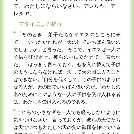
て、わたしにならいなさい。アレルヤ、ア
レルヤ。
マタイによる福音
18・1
そのとき、弟子たちがイエスのところに来
て、「いったいだれが、天の国でいちばん偉いの
2
でしょうか」と言った。
そこで、イエスは一人の
3
子供を呼び寄せ、彼らの中に立たせて、
言われ
た。「はっきり言っておく。心を入れ替えて子供
のようにならなければ、決して天の国に入ること
4
はできない。
自分を低くして、この子供のように
5
なる人が、天の国でいちばん偉いのだ。
わたしの
名のためにこのような一人の子供を受け入れる者
は、わたしを受け入れるのである。
10
これらの小さな者を一人でも軽んじないように
気をつけなさい。言っておくが、彼らの天使たち
は天でいつもわたしの天の父の御顔を仰いでいる
12