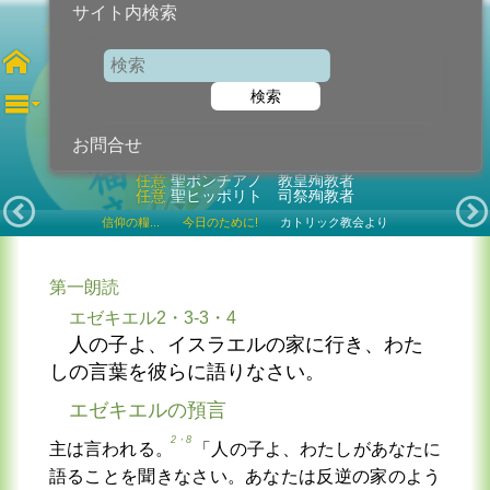
サイト内検索
第19火曜日
検索
2024年8月13日 (火曜日)
お問合せ
任意
聖ポンチアノ 教皇殉教者
任意
聖ヒッポリト 司祭殉教者
信仰の糧...
今日のために!
カトリック教会より
第一朗読
エゼキエル2・3-3・4
人の子よ、イスラエルの家に行き、わた
しの言葉を彼らに語りなさい。
エゼキエルの預言
2・8
主は言われる。
「人の子よ、わたしがあなたに
語ることを聞きなさい。あなたは反逆の家のよう