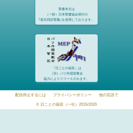
聖書本文は
（一財）日本聖書協会発行の
｢新共同訳聖書｣を使用しております。
『日ごとの福音』は
（宗）パリ外国宣教会
協力によりリリースされます。
配信停止するには
プライバシーポリシー
他の言語で
© 日ことの福音（一社）2015/2020