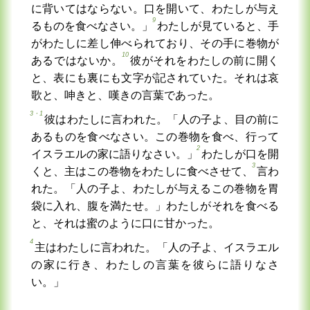
に背いてはならない。口を開いて、わたしが与え
9
るものを食べなさい。」
わたしが見ていると、手
がわたしに差し伸べられており、その手に巻物が
10
あるではないか。
彼がそれをわたしの前に開く
と、表にも裏にも文字が記されていた。それは哀
歌と、呻きと、嘆きの言葉であった。
3・1
彼はわたしに言われた。「人の子よ、目の前に
あるものを食べなさい。この巻物を食べ、行って
2
イスラエルの家に語りなさい。」
わたしが口を開
3
くと、主はこの巻物をわたしに食べさせて、
言わ
れた。「人の子よ、わたしが与えるこの巻物を胃
袋に入れ、腹を満たせ。」わたしがそれを食べる
と、それは蜜のように口に甘かった。
4
主はわたしに言われた。「人の子よ、イスラエル
の家に行き、わたしの言葉を彼らに語りなさ
い。」