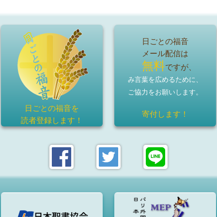
日ごとの福音
メール配信は
無料
ですが、
み言葉を広めるために、
ご協力をお願いします。
日ごとの福音を
寄付します！
読者登録
します！