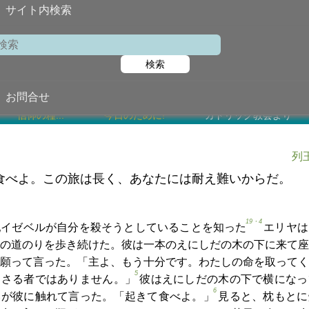
サイト内検索
検索
2024年8月1
お問合せ
信仰の糧...
今日のために!
カトリック教会より
列王
食べよ。この旅は長く、あなたには耐え難いからだ。
19・4
妃イゼベルが自分を殺そうとしていることを知った
エリヤは
の道のりを歩き続けた。彼は一本のえにしだの木の下に来て座
願って言った。「主よ、もう十分です。わたしの命を取ってく
5
まさる者ではありません。」
彼はえにしだの木の下で横になっ
6
いが彼に触れて言った。「起きて食べよ。」
見ると、枕もとに