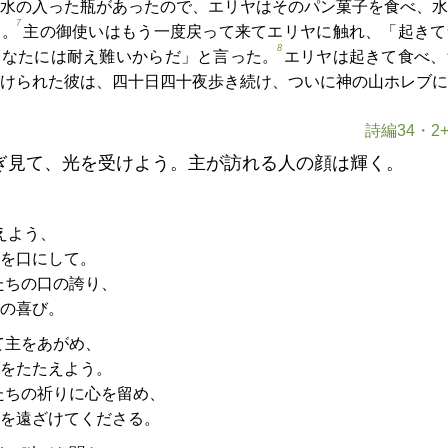
水の入った瓶があったので、エリヤはそのパン菓子を食べ、水
7
た。
主の御使いはもう一度戻って来てエリヤに触れ、「起きて
8
あなたには耐え難いからだ」と言った。
エリヤは起きて食べ、
けられた彼は、四十日四十夜歩き続け、ついに神の山ホレブに
詩編34・2+
ぎ見て、光を受けよう。主が訪れる人の顔は輝く。
えよう、
を口にして。
たちの口の誇り、
の喜び。
て主をあがめ、
をたたえよう。
たちの祈りに心を留め、
を遠ざけてくださる。