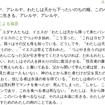
ヨ
ヤ、アレルヤ。わたしは天から下ったいのちの糧。この
に生きる。アレルヤ、アレルヤ。
による福音
41
ユダヤ人たちは、イエスが「わたしは天から降って来たパン
42
、イエスのことでつぶやき始め、
こう言った。「これはヨセフ
。我々はその父も母も知っている。どうして今、『わたしは天
43
言うのか。」
イエスは答えて言われた。「つぶやき合うのは
わしになった父が引き寄せてくださらなければ、だれもわたし
45
ない。わたしはその人を終わりの日に復活させる。
預言者の書
て教えられる』と書いてある。父から聞いて学んだ者は皆、わ
見た者は一人もいない。神のもとから来た者だけが父を見た
48
ておく。信じる者は永遠の命を得ている。
わたしは命のパン
50
祖は荒れ野でマンナを食べたが、死んでしまった。
しかし、こ
51
パンであり、これを食べる者は死なない。
わたしは、天から降
。このパンを食べるならば、その人は永遠に生きる。わたしが
すためのわたしの肉のことである。」