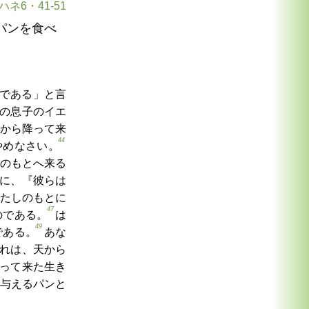
ハネ6・41-51
パンを食べ
である」と言
の息子のイエ
から降って来
44
やめなさい。
のもとへ来る
に、『彼らは
たしのもとに
47
のである。
は
49
である。
あな
れは、天から
って来た生き
与えるパンと