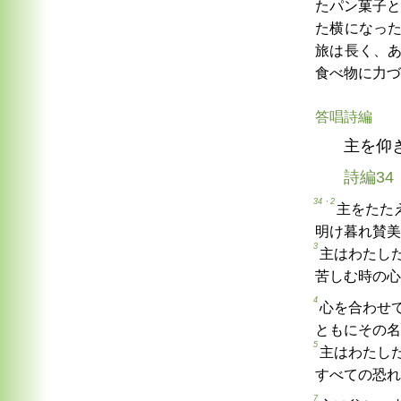
たパン菓子と
た横になっ
旅は長く、
食べ物に力づ
答唱詩編
主を仰
詩編34
34・2
主をたた
明け暮れ賛美
3
主はわたし
苦しむ時の心
4
心を合わせ
ともにその名
5
主はわたし
すべての恐れ
7