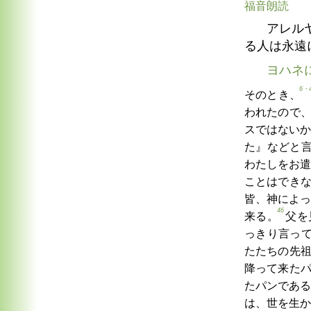
福音朗読
アレル
る人は永遠
ヨハネ
6・
そのとき、
われたので
スではないか
た』などと
わたしをお遣
ことはでき
皆、神によっ
46
来る。
父を
っきり言っ
たたちの先
降って来た
たパンである
は、世を生か