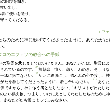
者の叫びを聞き、
救い出し、
る者に使いを送り、
守ってくださる。
エフェソ
たちのために神に献げてくださったように、あなたがた
い。
ウロのエフェソの教会への手紙
神の聖霊を悲しませてはいけません。あなたがたは、聖霊によ
31
証されているのです。
無慈悲、憤り、怒り、わめき、そしりな
32
と一緒に捨てなさい。
互いに親切にし、憐れみの心で接し、神
5・1
たがたを赦してくださったように、赦し合いなさい。
あなた
2
子供ですから、神に倣う者となりなさい。
キリストがわたした
のよい供え物、つまり、いけにえとしてわたしたちのために神
、あなたがたも愛によって歩みなさい。