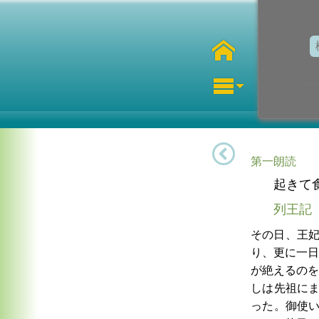
第一朗読
起きて
列王記
その日、王
り、更に一日
が絶えるのを
しは先祖に
った。御使