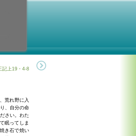
第19主日
1日 (日曜日)
記上19・4-8
、荒れ野に入
り、自分の命
ださい。わた
て眠ってしま
焼き石で焼い