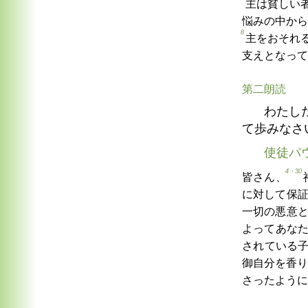
主は貧しい
悩みの中から
8
主をおそれ
支えとなって
第二朗読
わたし
て歩みなさ
使徒パ
4・30
皆さん、
に対して保
一切の悪意
よってあな
されている
御自分を香り
さったように