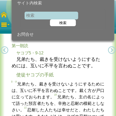
サイト内検索
第7金曜日
年間
検索
2024年5月24日 (金曜日)
信仰の糧...
今日のために!
カトリック教会より
お問合せ
第一朗読
ヤコブ5・9-12
兄弟たち、裁きを受けないようにするた
めには、互いに不平を言わぬことです。
使徒ヤコブの手紙
5・9
兄弟たち、裁きを受けないようにするために
は、互いに不平を言わぬことです。裁く方が戸口
10
に立っておられます。
兄弟たち、主の名によっ
て語った預言者たちを、辛抱と忍耐の模範としな
11
さい。
忍耐した人たちは幸せだと、わたしたち