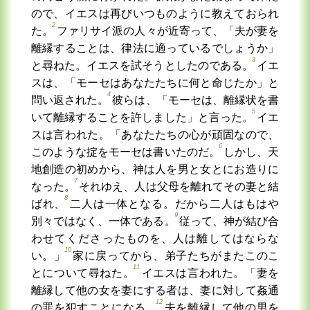
ので、イエスは再びいつものように教えておられ
2
た。
ファリサイ派の人々が近寄って、「夫が妻を
離縁することは、律法に適っているでしょうか」
3
と尋ねた。イエスを試そうとしたのである。
イエ
スは、「モーセはあなたたちに何と命じたか」と
4
問い返された。
彼らは、「モーセは、離縁状を書
5
いて離縁することを許しました」と言った。
イエ
スは言われた。「あなたたちの心が頑固なので、
6
このような掟をモーセは書いたのだ。
しかし、天
地創造の初めから、神は人を男と女とにお造りに
7
なった。
それゆえ、人は父母を離れてその妻と結
8
ばれ、
二人は一体となる。だから二人はもはや
9
別々ではなく、一体である。
従って、神が結び合
わせてくださったものを、人は離してはならな
10
い。」
家に戻ってから、弟子たちがまたこのこ
11
とについて尋ねた。
イエスは言われた。「妻を
離縁して他の女を妻にする者は、妻に対して姦通
12
の罪を犯すことになる。
夫を離縁して他の男を