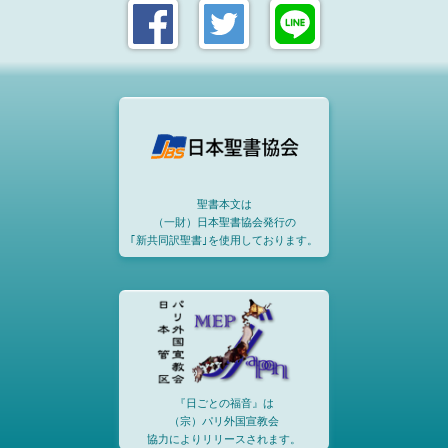
聖書本文は
（一財）日本聖書協会発行の
｢新共同訳聖書｣を使用しております。
『日ごとの福音』は
（宗）パリ外国宣教会
協力によりリリースされます。