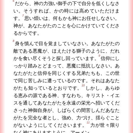
6
だから、神の力強い御手の下で自分を低くしなさ
い。そうすれば、かの時には高めていただけま
7
す。
思い煩いは、何もかも神にお任せしなさい。
神が、あなたがたのことを心にかけていてくださ
るからです。
8
身を慎んで目を覚ましていなさい。あなたがたの
敵である悪魔が、ほえたける獅子のように、だれ
9
かを食い尽くそうと探し回っています。
信仰にし
っかり踏みとどまって、悪魔に抵抗しなさい。あ
なたがたと信仰を同じくする兄弟たちも、この世
で同じ苦しみに遭っているのです。それはあなた
10
がたも知っているとおりです。
しかし、あらゆ
る恵みの源である神、すなわち、キリスト・イエ
スを通してあなたがたを永遠の栄光へ招いてくだ
さった神御自身が、しばらくの間苦しんだあなた
がたを完全な者とし、強め、力づけ、揺らぐこと
11
がないようにしてくださいます。
力が世々限り
なく神にありますように、アーメン。