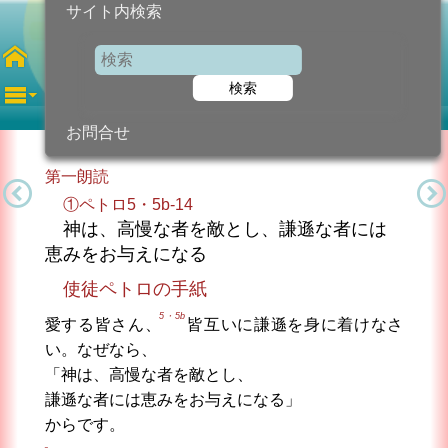
サイト内検索
聖マルコ福音記者
聖人の記念
検索
2024年4月25日 (木曜日)
信仰の糧...
今日のために!
カトリック教会より
お問合せ
第一朗読
①ペトロ5・5b-14
神は、高慢な者を敵とし、謙遜な者には
恵みをお与えになる
使徒ペトロの手紙
5・5b
愛する皆さん、
皆互いに謙遜を身に着けなさ
い。なぜなら、
「神は、高慢な者を敵とし、
謙遜な者には恵みをお与えになる」
からです。