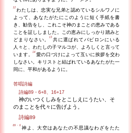
12
わたしは、忠実な兄弟と認めているシルワノに
よって、あなたがたにこのように短く手紙を書
き、勧告をし、これこそ神のまことの恵みである
ことを証ししました。この恵みにしっかり踏みと
13
どまりなさい。
共に選ばれてバビロンにいる
人々と、わたしの子マルコが、よろしくと言って
14
います。
愛の口づけによって互いに挨拶を交わ
しなさい。キリストと結ばれているあなたがた一
同に、平和があるように。
答唱詩編
詩編89・6+8、16+17
神のいつくしみをとこしえにうたい、そ
のまことを代々に告げよう。
詩編89
89・6
神よ、大空はあなたの不思議なわざをたた