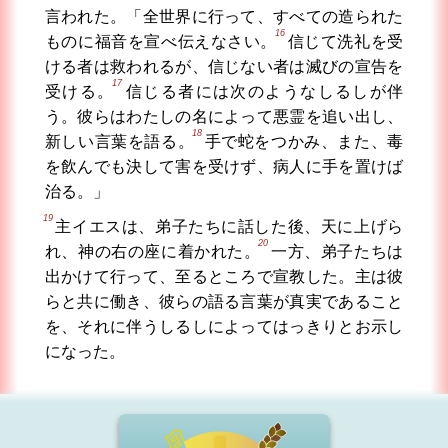
言われた。「全世界に行って、すべての造られた
16
ものに福音を宣べ伝えなさい。
信じて洗礼を受
ける者は救われるが、信じない者は滅びの宣告を
17
受ける。
信じる者には次のようなしるしが伴
う。彼らはわたしの名によって悪霊を追い出し、
18
新しい言葉を語る。
手で蛇をつかみ、また、毒
を飲んでも決して害を受けず、病人に手を置けば
治る。」
19
主イエスは、弟子たちに話した後、天に上げら
20
れ、神の右の座に着かれた。
一方、弟子たちは
出かけて行って、至るところで宣教した。主は彼
らと共に働き、彼らの語る言葉が真実であること
を、それに伴うしるしによってはっきりとお示し
になった。