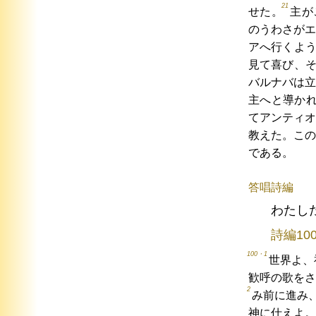
21
せた。
主が
のうわさがエ
アへ行くよ
見て喜び、
バルナバは立
主へと導か
てアンティオ
教えた。この
である。
答唱詩編
わたし
詩編10
100・1
世界よ、
歓呼の歌をさ
2
み前に進み
神に仕えよ。