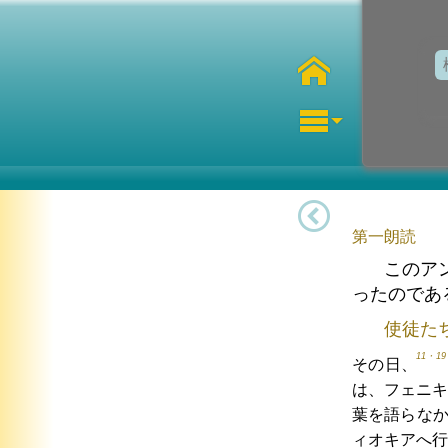
第一朗読
このア
ったのであ
使徒た
11・19
その日、
は、フェニキ
葉を語らな
ィオキアへ行