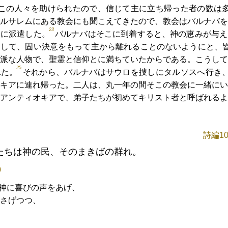
この人々を助けられたので、信じて主に立ち帰った者の数は
ルサレムにある教会にも聞こえてきたので、教会はバルナバを
23
うに派遣した。
バルナバはそこに到着すると、神の恵みが与え
そして、固い決意をもって主から離れることのないようにと、
派な人物で、聖霊と信仰とに満ちていたからである。こうして
25
れた。
それから、バルナバはサウロを捜しにタルソスへ行き
キアに連れ帰った。二人は、丸一年の間そこの教会に一緒にい
アンティオキアで、弟子たちが初めてキリスト者と呼ばれるよ
詩編10
たちは神の民、そのまきばの群れ。
0
神に喜びの声をあげ、
さげつつ、
、