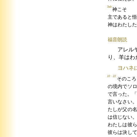
3ab
神こそ
主であると悟
神はわたした
福音朗読
アレル
り、羊はわ
ヨハネ
10・22
そのころ
の境内でソ
で言った。「
言いなさい
たしが父の
は信じない
わたしは彼
彼らは決し