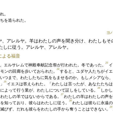
れ。
ちを造られた。
ヨハ
ヤ、アレルヤ。羊はわたしの声を聞き分け、わたしもそ
たしに従う。アレルヤ、アレルヤ。
による福音
23
、エルサレムで神殿奉献記念祭が行われた。冬であった。
イ
24
ロモンの回廊を歩いておられた。
すると、ユダヤ人たちがイエ
いつまで、わたしたちに気をもませるのか。もしメシアなら、
25
。」
イエスは答えられた。「わたしは言ったが、あなたたちは
26
名によって行う業が、わたしについて証しをしている。
しかし
27
。わたしの羊ではないからである。
わたしの羊はわたしの声を
28
らを知っており、彼らはわたしに従う。
わたしは彼らに永遠の
29
て滅びず、だれも彼らをわたしの手から奪うことはできない。