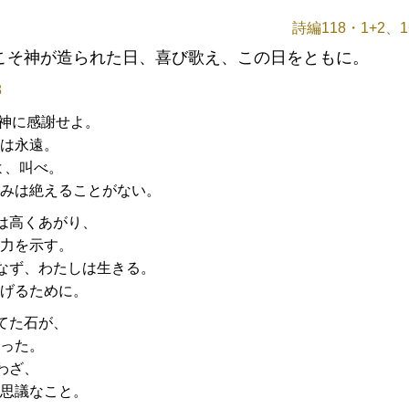
詩編118・1+2、16
こそ神が造られた日、喜び歌え、この日をともに。
8
神に感謝せよ。
は永遠。
よ、叫べ。
みは絶えることがない。
は高くあがり、
力を示す。
なず、わたしは生きる。
げるために。
てた石が、
った。
わざ、
思議なこと。