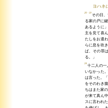
ヨハネ
20・19
その日、
る家の戸に鍵
あるように
主を見て喜
たしをお遣
らに息を吹
ば、その罪
る。」
24
十二人の一
いなかった
は言った。「
をそのわき
ちはまた家の
が来て真ん
スに言われた
を伸ばし、