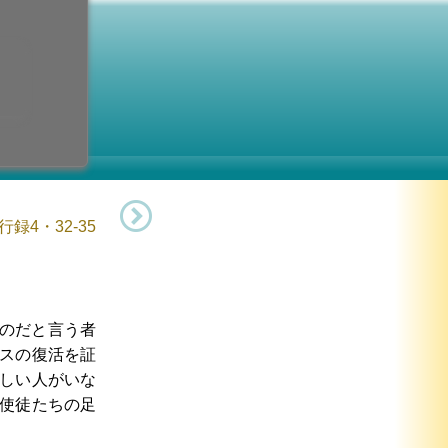
第2主日
7日 (日曜日)
録4・32-35
のだと言う者
スの復活を証
しい人がいな
使徒たちの足