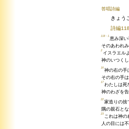
答唱詩編
きょう
詩編11
118・1
恵み深い
そのあわれみ
2
イスラエル
神のいつくし
16
神の右の手
その右の手は
17
わたしは死
神のわざを告
22
家造りの捨
隅の親石とな
23
これは神の
人の目には不