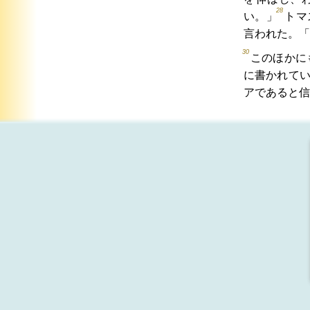
28
い。」
トマ
言われた。「
30
このほかに
に書かれて
アであると信