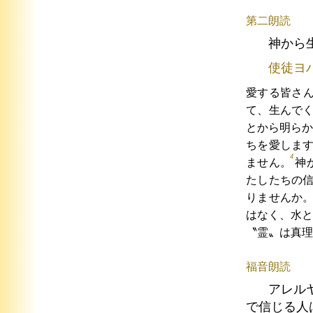
第二朗読
神から
使徒ヨ
愛する皆さ
て、生んで
とから明らか
ちを愛しま
4
ません。
神
たしたちの
りませんか
はなく、水と
〝霊〟は真理
福音朗読
アレル
で信じる人