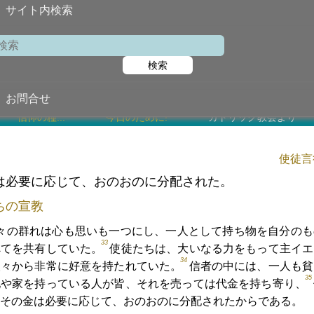
サイト内検索
検索
2024年4月
お問合せ
信仰の糧...
今日のために!
カトリック教会より
使徒言行
は必要に応じて、おのおのに分配された。
ちの宣教
々の群れは心も思いも一つにし、一人として持ち物を自分のも
33
べてを共有していた。
使徒たちは、大いなる力をもって主イエ
34
人々から非常に好意を持たれていた。
信者の中には、一人も貧
35
地や家を持っている人が皆、それを売っては代金を持ち寄り、
その金は必要に応じて、おのおのに分配されたからである。