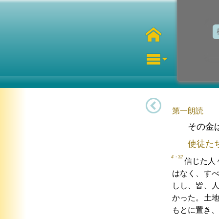
第一朗読
その金
使徒た
4・32
信じた人
はなく、す
しし、皆、
かった。土
もとに置き、