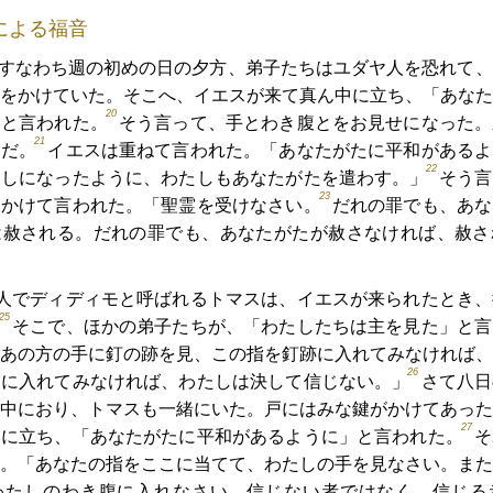
による福音
すなわち週の初めの日の夕方、弟子たちはユダヤ人を恐れて、
をかけていた。そこへ、イエスが来て真ん中に立ち、「あなた
20
」と言われた。
そう言って、手とわき腹とをお見せになった。
21
んだ。
イエスは重ねて言われた。「あなたがたに平和があるよ
22
わしになったように、わたしもあなたがたを遣わす。」
そう言
23
きかけて言われた。「聖霊を受けなさい。
だれの罪でも、あな
は赦される。だれの罪でも、あなたがたが赦さなければ、赦さ
人でディディモと呼ばれるトマスは、イエスが来られたとき、
25
。
そこで、ほかの弟子たちが、「わたしたちは主を見た」と言
あの方の手に釘の跡を見、この指を釘跡に入れてみなければ、
26
腹に入れてみなければ、わたしは決して信じない。」
さて八日
中におり、トマスも一緒にいた。戸にはみな鍵がかけてあった
27
中に立ち、「あなたがたに平和があるように」と言われた。
そ
。「あなたの指をここに当てて、わたしの手を見なさい。また
わたしのわき腹に入れなさい。信じない者ではなく、信じる