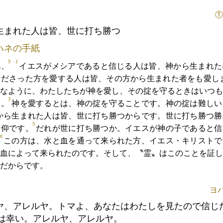
①
生まれた人は皆、世に打ち勝つ
ハネの手紙
5・1
ん、
イエスがメシアであると信じる人は皆、神から生まれた
くださった方を愛する人は皆、その方から生まれた者をも愛し
なように、わたしたちが神を愛し、その掟を守るときはいつも
3
す。
神を愛するとは、神の掟を守ることです。神の掟は難しい
から生まれた人は皆、世に打ち勝つからです。世に打ち勝つ勝
5
信仰です。
だれが世に打ち勝つか。イエスが神の子であると信
6
。
この方は、水と血を通って来られた方、イエス・キリストで
血によって来られたのです。そして、〝霊〟はこのことを証し
だからです。
ヨハ
ヤ、アレルヤ。トマよ、あなたはわたしを見たので信じ
は幸い。アレルヤ、アレルヤ。