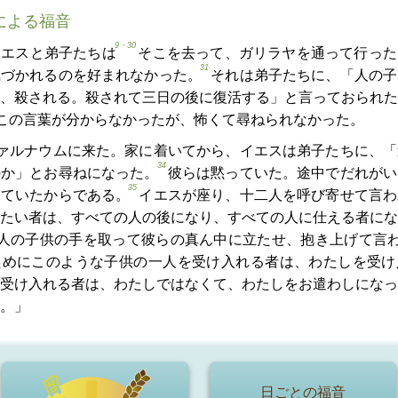
による福音
9・30
イエスと弟子たちは
そこを去って、ガリラヤを通って行った
31
気づかれるのを好まれなかった。
それは弟子たちに、「人の子
、殺される。殺されて三日の後に復活する」と言っておられた
この言葉が分からなかったが、怖くて尋ねられなかった。
ァルナウムに来た。家に着いてから、イエスは弟子たちに、「
34
のか」とお尋ねになった。
彼らは黙っていた。途中でだれがい
35
っていたからである。
イエスが座り、十二人を呼び寄せて言わ
たい者は、すべての人の後になり、すべての人に仕える者にな
人の子供の手を取って彼らの真ん中に立たせ、抱き上げて言
ためにこのような子供の一人を受け入れる者は、わたしを受け
受け入れる者は、わたしではなくて、わたしをお遣わしになっ
。」
日ごとの福音