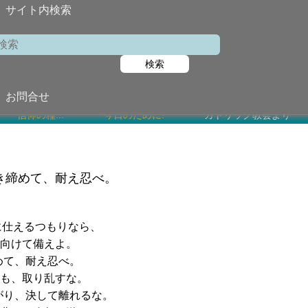
サイト内検索
検索
2023年2月2
任意
聖ペトロ・ダミアノ
お問合せ
信仰の糧...
今日のために!
カトリック教会より
き締めて、耐え忍べ。
に仕えるつもりなら、
向けて備えよ。
めて、耐え忍べ。
も、取り乱すな。
がり、決して離れるな。