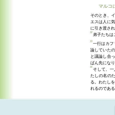
マルコ
そのとき、
エスは人に
に引き渡され
32
弟子たちは
33
一行はカフ
論していた
と議論し合
ばん先になり
36
そして、一
たしの名の
る。わたしを
れるのである