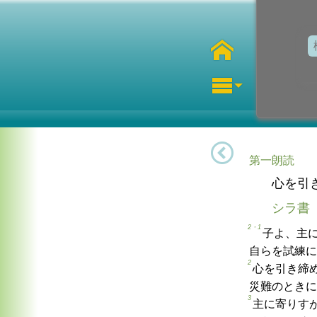
第一朗読
心を引
シラ書
2・1
子よ、主
自らを試練に
2
心を引き締
災難のときに
3
主に寄りす