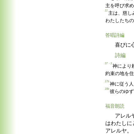
主を呼び求め
11
主は、慈し
わたしたちの
答唱詩編
喜びに
詩編
37・3
神により
約束の地を住
17b
神に従う人
18b
彼らのゆず
福音朗読
アレル
はわたしに
アレルヤ。