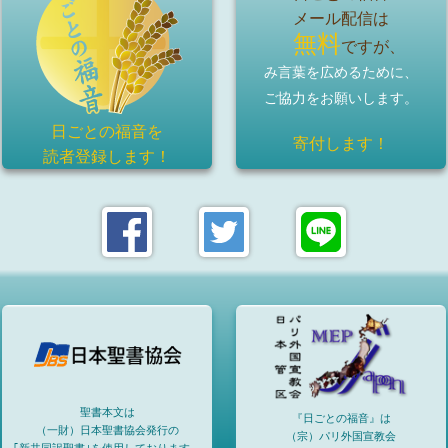
メール配信は
無料
ですが、
み言葉を広めるために、
ご協力をお願いします。
日ごとの福音を
寄付します！
読者登録
します！
聖書本文は
『日ごとの福音』は
（一財）日本聖書協会発行の
（宗）パリ外国宣教会