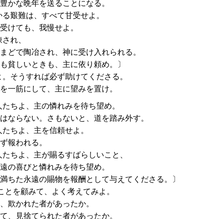
豊かな晩年を送ることになる。
かる艱難は、すべて甘受せよ。
受けても、我慢せよ。
錬され、
まどで陶冶され、神に受け入れられる。
も貧しいときも、主に依り頼め。〕
よ。そうすれば必ず助けてくださる。
を一筋にして、主に望みを置け。
人たちよ、主の憐れみを待ち望め。
はならない。さもないと、道を踏み外す。
人たちよ、主を信頼せよ。
ず報われる。
人たちよ、主が賜るすばらしいこと、
遠の喜びと憐れみを待ち望め。
満ちた永遠の賜物を報酬として与えてくださる。〕
ことを顧みて、よく考えてみよ。
、欺かれた者があったか。
て、見捨てられた者があったか。