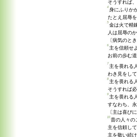
そうすれば、
4
身にふりか
たとえ屈辱を
5
金は火で精
人は屈辱のか
〔病気のとき
6
主を信頼せ
お前の歩む道
7
主を畏れる
わき見をして
8
主を畏れる
そうすれば必
9
主を畏れる
すなわち、永
〔主は喜びに
10
昔の人々の
主を信頼して
主を敬い続け