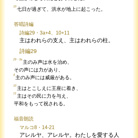
10
七日が過ぎて、洪水が地上に起こった。
答唱詩編
詩編29・3a+4、10+11
主はわれらの支え、主はわれらの柱。
詩編29
29・3a
主のみ声は水を治め、
その声には力があり、
4
主のみ声には威厳がある。
10
主はとこしえに王座に着き、
11
主はその民に力を与え、
平和をもって祝される。
福音朗読
マルコ8・14-21
アレルヤ、アレルヤ。わたしを愛する人