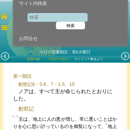
サイト内検索
聖チリロ 隠世修道者
聖メトジオ 司教
検索
2023年2月14日 (火曜日)
記念日
お問合せ
今日の聖書朗読：第6火曜日
信仰の糧...
今日のために!
カトリック教会より
第一朗読
創世記6・5-8、7・1-5、10
ノアは、すべて主が命じられたとおりに
した。
創世記
6・5
主は、地上に人の悪が増し、常に悪いことばか
6
りを心に思い計っているのを御覧になって、
地上