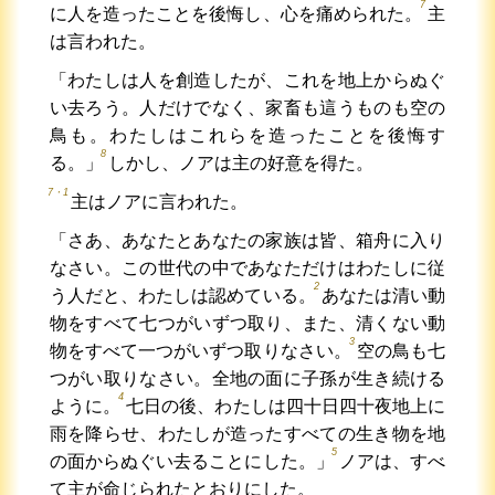
7
に人を造ったことを後悔し、心を痛められた。
主
は言われた。
「わたしは人を創造したが、これを地上からぬぐ
い去ろう。人だけでなく、家畜も這うものも空の
鳥も。わたしはこれらを造ったことを後悔す
8
る。」
しかし、ノアは主の好意を得た。
7・1
主はノアに言われた。
「さあ、あなたとあなたの家族は皆、箱舟に入り
なさい。この世代の中であなただけはわたしに従
2
う人だと、わたしは認めている。
あなたは清い動
物をすべて七つがいずつ取り、また、清くない動
3
物をすべて一つがいずつ取りなさい。
空の鳥も七
つがい取りなさい。全地の面に子孫が生き続ける
4
ように。
七日の後、わたしは四十日四十夜地上に
雨を降らせ、わたしが造ったすべての生き物を地
5
の面からぬぐい去ることにした。」
ノアは、すべ
て主が命じられたとおりにした。