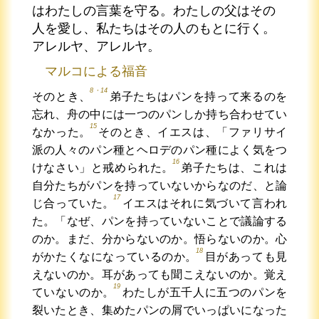
はわたしの言葉を守る。わたしの父はその
人を愛し、私たちはその人のもとに行く。
アレルヤ、アレルヤ。
マルコによる福音
8・14
そのとき、
弟子たちはパンを持って来るのを
忘れ、舟の中には一つのパンしか持ち合わせてい
15
なかった。
そのとき、イエスは、「ファリサイ
派の人々のパン種とヘロデのパン種によく気をつ
16
けなさい」と戒められた。
弟子たちは、これは
自分たちがパンを持っていないからなのだ、と論
17
じ合っていた。
イエスはそれに気づいて言われ
た。「なぜ、パンを持っていないことで議論する
のか。まだ、分からないのか。悟らないのか。心
18
がかたくなになっているのか。
目があっても見
えないのか。耳があっても聞こえないのか。覚え
19
ていないのか。
わたしが五千人に五つのパンを
裂いたとき、集めたパンの屑でいっぱいになった