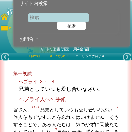
サイト内検索
福者ユスト高山右近殉教者 殉教者
検索
2023年2月3日 (金曜日)
記念日
お問合せ
今日の聖書朗読：第4金曜日
信仰の糧...
今日のために!
カトリック教会より
第一朗読
ヘブライ13・1-8
兄弟としていつも愛し合いなさい。
ヘブライ人への手紙
13・1
2
皆さん、
兄弟としていつも愛し合いなさい。
旅人をもてなすことを忘れてはいけません。そう
することで、ある人たちは、気づかずに天使たち
3
をもてなしました。
自分も一緒に捕らわれている