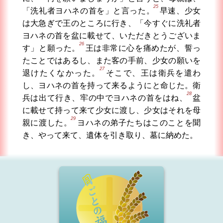
25
「洗礼者ヨハネの首を」と言った。
早速、少女
は大急ぎで王のところに行き、「今すぐに洗礼者
ヨハネの首を盆に載せて、いただきとうございま
26
す」と願った。
王は非常に心を痛めたが、誓っ
たことではあるし、また客の手前、少女の願いを
27
退けたくなかった。
そこで、王は衛兵を遣わ
し、ヨハネの首を持って来るようにと命じた。衛
28
兵は出て行き、牢の中でヨハネの首をはね、
盆
に載せて持って来て少女に渡し、少女はそれを母
29
親に渡した。
ヨハネの弟子たちはこのことを聞
き、やって来て、遺体を引き取り、墓に納めた。