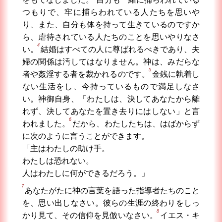
つもりで、牢に捕らわれている人たちを思いや
り、また、自分も体を持って生きているのですか
ら、虐待されている人たちのことを思いやりなさ
4
い。
結婚はすべての人に尊ばれるべきであり、夫
婦の関係は汚してはなりません。神は、みだらな
5
者や姦淫する者を裁かれるのです。
金銭に執着し
ない生活をし、今持っているもので満足しなさ
い。神御自身、「わたしは、決してあなたから離
れず、決してあなたを置き去りにはしない」と言
6
われました。
だから、わたしたちは、はばからず
に次のように言うことができます。
「主はわたしの助け手。
わたしは恐れない。
人はわたしに何ができるだろう。」
7
あなたがたに神の言葉を語った指導者たちのこと
を、思い出しなさい。彼らの生涯の終わりをしっ
8
かり見て、その信仰を見倣いなさい。
イエス・キ