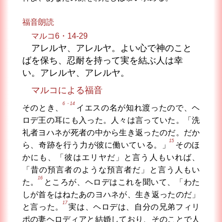
福音朗読
マルコ6・14-29
アレルヤ、アレルヤ。よい心で神のこと
ばを保ち、忍耐を持って実を結ぶ人は幸
い。アレルヤ、アレルヤ。
マルコによる福音
6・14
そのとき、
イエスの名が知れ渡ったので、ヘ
ロデ王の耳にも入った。人々は言っていた。「洗
礼者ヨハネが死者の中から生き返ったのだ。だか
15
ら、奇跡を行う力が彼に働いている。」
そのほ
かにも、「彼はエリヤだ」と言う人もいれば、
「昔の預言者のような預言者だ」と言う人もい
16
た。
ところが、ヘロデはこれを聞いて、「わた
しが首をはねたあのヨハネが、生き返ったのだ」
17
と言った。
実は、ヘロデは、自分の兄弟フィリ
ポの妻ヘロディアと結婚しており、そのことで人