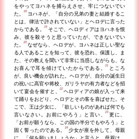
をやってヨハネを捕らえさせ、牢につないでい
18
た。
ヨハネが、「自分の兄弟の妻と結婚するこ
とは、律法で許されていない」とヘロデに言った
19
からである。
そこで、ヘロディアはヨハネを恨
み、彼を殺そうと思っていたが、できないでい
20
た。
なぜなら、ヘロデが、ヨハネは正しい聖な
る人であることを知って、彼を恐れ、保護し、ま
た、その教えを聞いて非常に当惑しながらも、な
21
お喜んで耳を傾けていたからである。
ところ
が、良い機会が訪れた。ヘロデが、自分の誕生日
の祝いに高官や将校、ガリラヤの有力者などを招
22
いて宴会を催すと、
ヘロディアの娘が入って来
て踊りをおどり、ヘロデとその客を喜ばせた。そ
こで、王は少女に、「欲しいものがあれば何でも
23
言いなさい。お前にやろう」と言い、
更に、
「お前が願うなら、この国の半分でもやろう」と
24
固く誓ったのである。
少女が座を外して、母親
に、「何を願いましょうか」と言うと、母親は、