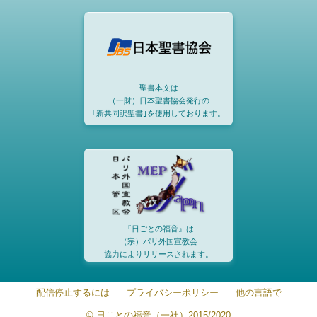
聖書本文は
（一財）日本聖書協会発行の
｢新共同訳聖書｣を使用しております。
『日ごとの福音』は
（宗）パリ外国宣教会
協力によりリリースされます。
配信停止するには
プライバシーポリシー
他の言語で
© 日ことの福音（一社）2015/2020