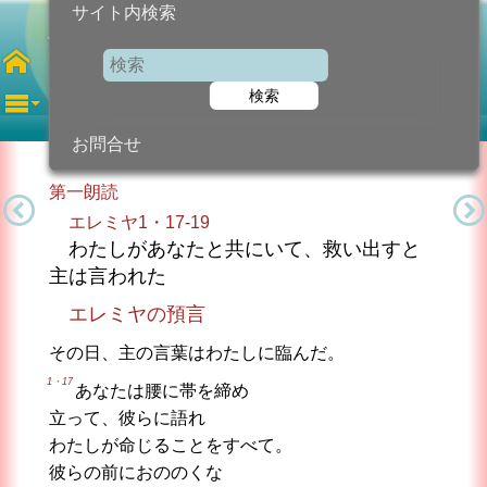
サイト内検索
洗礼者ヨハネの殉教
聖人の記念
検索
2026年8月29日 (土曜日)
信仰の糧...
今日のために!
カトリック教会より
お問合せ
第一朗読
エレミヤ1・17-19
わたしがあなたと共にいて、救い出すと
主は言われた
エレミヤの預言
その日、主の言葉はわたしに臨んだ。
1・17
あなたは腰に帯を締め
立って、彼らに語れ
わたしが命じることをすべて。
彼らの前におののくな