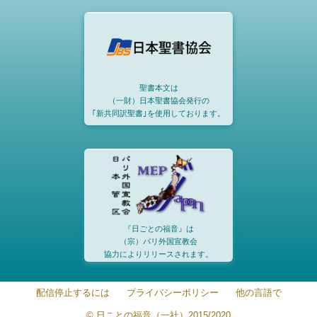
聖書本文は
（一財）日本聖書協会発行の
｢新共同訳聖書｣を使用しております。
『日ごとの福音』は
（宗）パリ外国宣教会
協力によりリリースされます。
配信停止するには
プライバシーポリシー
他の言語で
© 日ことの福音（一社）2015/2020