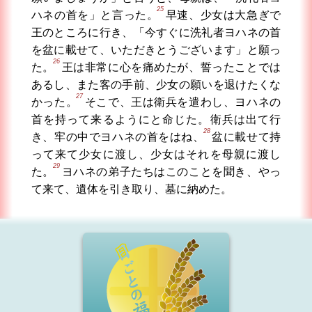
25
ハネの首を」と言った。
早速、少女は大急ぎで
王のところに行き、「今すぐに洗礼者ヨハネの首
を盆に載せて、いただきとうございます」と願っ
26
た。
王は非常に心を痛めたが、誓ったことでは
あるし、また客の手前、少女の願いを退けたくな
27
かった。
そこで、王は衛兵を遣わし、ヨハネの
首を持って来るようにと命じた。衛兵は出て行
28
き、牢の中でヨハネの首をはね、
盆に載せて持
って来て少女に渡し、少女はそれを母親に渡し
29
た。
ヨハネの弟子たちはこのことを聞き、やっ
て来て、遺体を引き取り、墓に納めた。