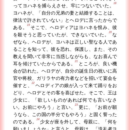
18
ってヨハネを捕らえさせ、牢につないでいた。
ヨハネが、「自分の兄弟の妻と結婚することは、
律法で許されていない」とヘロデに言ったからで
19
ある。
そこで、ヘロディアはヨハネを恨み、彼
20
を殺そうと思っていたが、できないでいた。
な
ぜなら、ヘロデが、ヨハネは正しい聖なる人であ
ることを知って、彼を恐れ、保護し、また、その
教えを聞いて非常に当惑しながらも、なお喜んで
21
耳を傾けていたからである。
ところが、良い機
会が訪れた。ヘロデが、自分の誕生日の祝いに高
官や将校、ガリラヤの有力者などを招いて宴会を
22
催すと、
ヘロディアの娘が入って来て踊りをお
どり、ヘロデとその客を喜ばせた。そこで、王は
少女に、「欲しいものがあれば何でも言いなさ
23
い。お前にやろう」と言い、
更に、「お前が願
うなら、この国の半分でもやろう」と固く誓った
24
のである。
少女が座を外して、母親に、「何を
願いましょうか」と言うと、母親は、「洗礼者ヨ