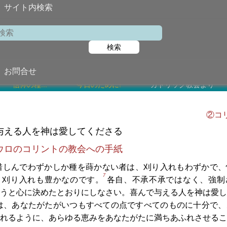
サイト内検索
聖ラウレンチオ助祭殉教者
聖
検索
2026年8月1
お問合せ
信仰の糧...
今日のために!
カトリック教会より
②コリ
与える人を神は愛してくださる
ウロのコリントの教会への手紙
惜しんでわずかしか種を蒔かない者は、刈り入れもわずかで、
7
、刈り入れも豊かなのです。
各自、不承不承ではなく、強制
うと心に決めたとおりにしなさい。喜んで与える人を神は愛し
は、あなたがたがいつもすべての点ですべてのものに十分で、
れるように、あらゆる恵みをあなたがたに満ちあふれさせるこ