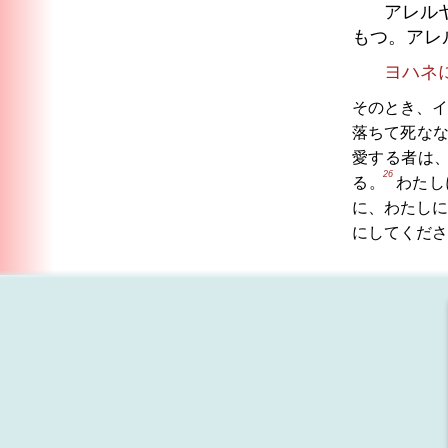
アレル
もつ。アレ
ヨハネ
そのとき、
落ちて死な
愛する者は
26
る。
わたし
に、わたしに
にしてくださ