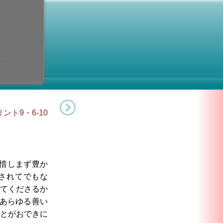
人の記念
0日 (月曜日)
ント9・6-10
惜しまず豊か
されてでもな
てくださるか
あらゆる善い
とがおできに