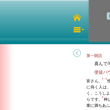
第一朗読
喜んで
使徒パ
9・6
皆さん、
に蒔く人は
く、こうしよ
8
らです。
神
業に満ちあふ