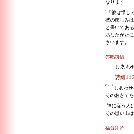
なります。
9
「彼は惜し
彼の慈しみは
と書いてあ
あなたがたに
さいます。
答唱詩編
しあわ
詩編11
112・1
しあわせ
そのおきてを
6
神に従う人
その思い出は
福音朗読