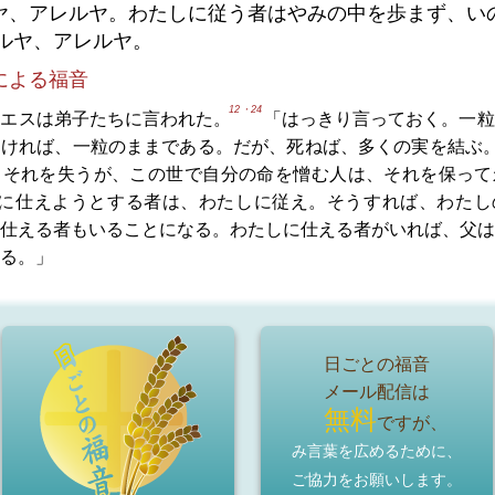
ヤ、アレルヤ。わたしに従う者はやみの中を歩まず、い
ルヤ、アレルヤ。
による福音
12・24
イエスは弟子たちに言われた。
「はっきり言っておく。一粒
なければ、一粒のままである。だが、死ねば、多くの実を結ぶ
、それを失うが、この世で自分の命を憎む人は、それを保って
に仕えようとする者は、わたしに従え。そうすれば、わたし
仕える者もいることになる。わたしに仕える者がいれば、父は
る。」
日ごとの福音
メール配信は
無料
ですが、
み言葉を広めるために、
ご協力をお願いします。