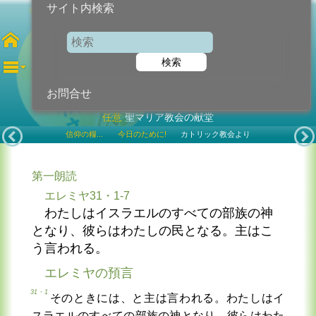
サイト内検索
第18水曜日
検索
2026年8月5日 (水曜日)
お問合せ
任意
聖マリア教会の献堂
信仰の糧...
今日のために!
カトリック教会より
第一朗読
エレミヤ31・1-7
わたしはイスラエルのすべての部族の神
となり、彼らはわたしの民となる。主はこ
う言われる。
エレミヤの預言
31・1
そのときには、と主は言われる。わたしはイ
スラエルのすべての部族の神となり、彼らはわた