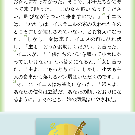
お答えにならなかった。そこで、弟子たちが近寄
って来て願った。「この女を追い払ってくださ
24
い。叫びながらついて来ますので。」
イエス
は、「わたしは、イスラエルの家の失われた羊の
ところにしか遣わされていない」とお答えになっ
25
た。
しかし、女は来て、イエスの前にひれ伏
し、「主よ、どうかお助けください」と言った。
26
イエスが、「子供たちのパンを取って小犬にや
27
ってはいけない」とお答えになると、
女は言っ
た。「主よ、ごもっともです。しかし、小犬も主
人の食卓から落ちるパン屑はいただくのです。」
28
そこで、イエスはお答えになった。「婦人よ、
あなたの信仰は立派だ。あなたの願いどおりにな
るように。」そのとき、娘の病気はいやされた。