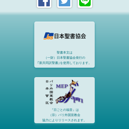
聖書本文は
（一財）日本聖書協会発行の
｢新共同訳聖書｣を使用しております。
『日ごとの福音』は
（宗）パリ外国宣教会
協力によりリリースされます。