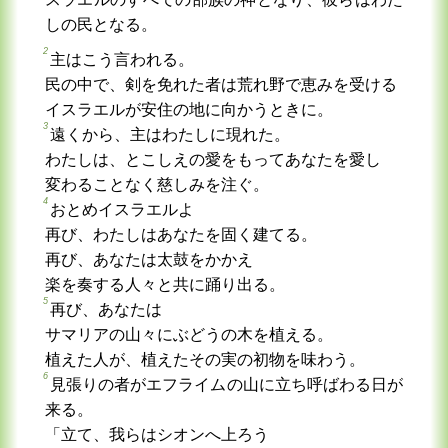
しの民となる。
2
主はこう言われる。
民の中で、剣を免れた者は荒れ野で恵みを受ける
イスラエルが安住の地に向かうときに。
3
遠くから、主はわたしに現れた。
わたしは、とこしえの愛をもってあなたを愛し
変わることなく慈しみを注ぐ。
4
おとめイスラエルよ
再び、わたしはあなたを固く建てる。
再び、あなたは太鼓をかかえ
楽を奏する人々と共に踊り出る。
5
再び、あなたは
サマリアの山々にぶどうの木を植える。
植えた人が、植えたその実の初物を味わう。
6
見張りの者がエフライムの山に立ち呼ばわる日が
来る。
「立て、我らはシオンへ上ろう