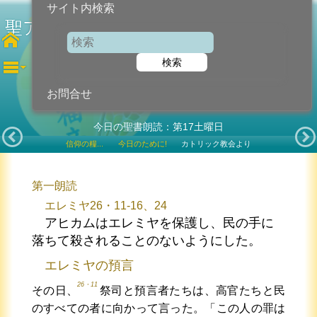
サイト内検索
聖アルフォンソ（リゴリ） 司教教会
博士
検索
2026年8月1日 (土曜日)
記念日
お問合せ
今日の聖書朗読：第17土曜日
信仰の糧...
今日のために!
カトリック教会より
第一朗読
エレミヤ26・11-16、24
アヒカムはエレミヤを保護し、民の手に
落ちて殺されることのないようにした。
エレミヤの預言
26・11
その日、
祭司と預言者たちは、高官たちと民
のすべての者に向かって言った。「この人の罪は