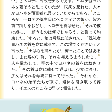
い」とヘロデに言ったからである。
ヘロデはヨハ
ネを殺そうと思っていたが、民衆を恐れた。人々
6
がヨハネを預言者と思っていたからである。
とこ
ろが、ヘロデの誕生日にヘロディアの娘が、皆の
7
前で踊りをおどり、ヘロデを喜ばせた。
それで彼
は娘に、「願うものは何でもやろう」と誓って約
8
束した。
すると、娘は母親に唆されて、「洗礼者
ヨハネの首を盆に載せて、この場でください」と
9
言った。
王は心を痛めたが、誓ったことではある
10
し、また客の手前、それを与えるように命じ、
人を遣わして、牢の中でヨハネの首をはねさせ
11
た。
その首は盆に載せて運ばれ、少女に渡り、
12
少女はそれを母親に持って行った。
それから、
ヨハネの弟子たちが来て、遺体を引き取って葬
り、イエスのところに行って報告した。