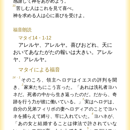
感謝して神をあがめよう。
33
苦しむ人はこれを見て喜べ。
神を求める人は心に喜びを受けよ。
福音朗読
マタイ14・1-12
アレルヤ、アレルヤ。喜びおどれ、天に
おいてあなたがたの報いは大きい。アレル
ヤ、アレルヤ。
マタイによる福音
14・1
そのころ、領主ヘロデはイエスの評判を聞
2
き、
家来たちにこう言った。「あれは洗礼者ヨハ
ネだ。死者の中から生き返ったのだ。だから、奇
3
跡を行う力が彼に働いている。」
実はヘロデは、
自分の兄弟フィリポの妻ヘロディアのことでヨハ
4
ネを捕らえて縛り、牢に入れていた。
ヨハネが、
「あの女と結婚することは律法で許されていな
5