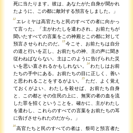
死に当たります。彼は、あなたがた自身が聞かれ
たように、この都に敵対する預言をしました。」
12
エレミヤは高官たちと民のすべての者に向かっ
て言った。「主がわたしを遣わされ、お前たちが
聞いたすべての言葉をこの神殿とこの都に対して
13
預言させられたのだ。
今こそ、お前たちは自分
の道と行いを正し、お前たちの神、主の声に聞き
従わねばならない。主はこのように告げられた災
14
いを思い直されるかもしれない。
わたしはお前
たちの手中にある。お前たちの目に正しく、善い
15
と思われることをするがよい。
ただ、よく覚え
ておくがよい、わたしを殺せば、お前たち自身
と、この都とその住民の上に、無実の者の血を流
した罪を招くということを。確かに、主がわたし
を遣わし、これらのすべての言葉をお前たちの耳
に告げさせられたのだから。」
16
高官たちと民のすべての者は、祭司と預言者た