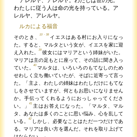
アレルヤ、アレルヤ。わたしは世の光。
わたしに従う人は命の光を持っている。ア
レルヤ、アレルヤ。
ルカによる福音
10・38
そのとき、
イエスはある村にお入りになっ
た。すると、マルタという女が、イエスを家に迎
39
え入れた。
彼女にはマリアという姉妹がいた。
マリアは主の足もとに座って、その話に聞き入っ
40
ていた。
マルタは、いろいろのもてなしのため
せわしく立ち働いていたが、そばに近寄って言っ
た。「主よ、わたしの姉妹はわたしだけにもてな
しをさせていますが、何ともお思いになりません
か。手伝ってくれるようにおっしゃってくださ
41
い。」
主はお答えになった。「マルタ、マル
タ、あなたは多くのことに思い悩み、心を乱して
42
いる。
しかし、必要なことはただ一つだけであ
る。マリアは良い方を選んだ。それを取り上げて
はならない。」