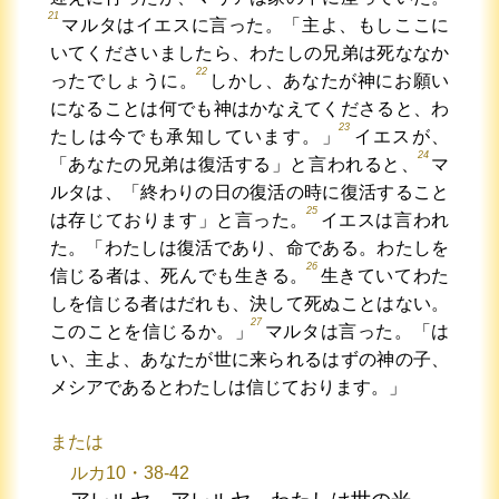
21
マルタはイエスに言った。「主よ、もしここに
いてくださいましたら、わたしの兄弟は死ななか
22
ったでしょうに。
しかし、あなたが神にお願い
になることは何でも神はかなえてくださると、わ
23
たしは今でも承知しています。」
イエスが、
24
「あなたの兄弟は復活する」と言われると、
マ
ルタは、「終わりの日の復活の時に復活すること
25
は存じております」と言った。
イエスは言われ
た。「わたしは復活であり、命である。わたしを
26
信じる者は、死んでも生きる。
生きていてわた
しを信じる者はだれも、決して死ぬことはない。
27
このことを信じるか。」
マルタは言った。「は
い、主よ、あなたが世に来られるはずの神の子、
メシアであるとわたしは信じております。」
または
ルカ10・38-42