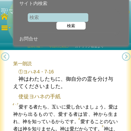
サイト内検索
聖マルタ・聖マリア・聖ラザロ
聖人の
記念
検索
2026年7月29日 (水曜日)
お問合せ
信仰の糧...
今日のために!
カトリック教会より
第一朗読
①ヨハネ4・7-16
神はわたしたちに、御自分の霊を分け与
えてくださいました。
使徒ヨハネの手紙
4・7
愛する者たち、互いに愛し合いましょう。愛は
神から出るもので、愛する者は皆、神から生ま
8
れ、神を知っているからです。
愛することのない
9
者は神を知りません。神は愛だからです。
神は、