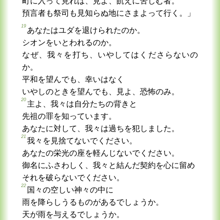
町に入って見れば、見よ、飢えに苦しむ者。
預言者も祭司も見知らぬ地にさまよって行く。」
19
あなたはユダを退けられたのか。
シオンをいとわれるのか。
なぜ、我々を打ち、いやしてはくださらないの
か。
平和を望んでも、幸いはなく
いやしのときを望んでも、見よ、恐怖のみ。
20
主よ、我々は自分たちの背きと
先祖の罪を知っています。
あなたに対して、我々は過ちを犯しました。
21
我々を見捨てないでください。
あなたの栄光の座を軽んじないでください。
御名にふさわしく、我々と結んだ契約を心に留め
それを破らないでください。
22
国々の空しい神々の中に
雨を降らしうるものがあるでしょうか。
天が雨を与えるでしょうか。