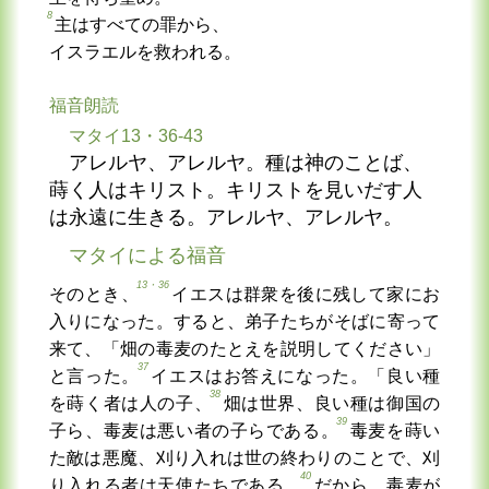
8
主はすべての罪から、
イスラエルを救われる。
福音朗読
マタイ13・36-43
アレルヤ、アレルヤ。種は神のことば、
蒔く人はキリスト。キリストを見いだす人
は永遠に生きる。アレルヤ、アレルヤ。
マタイによる福音
13・36
そのとき、
イエスは群衆を後に残して家にお
入りになった。すると、弟子たちがそばに寄って
来て、「畑の毒麦のたとえを説明してください」
37
と言った。
イエスはお答えになった。「良い種
38
を蒔く者は人の子、
畑は世界、良い種は御国の
39
子ら、毒麦は悪い者の子らである。
毒麦を蒔い
た敵は悪魔、刈り入れは世の終わりのことで、刈
40
り入れる者は天使たちである。
だから、毒麦が