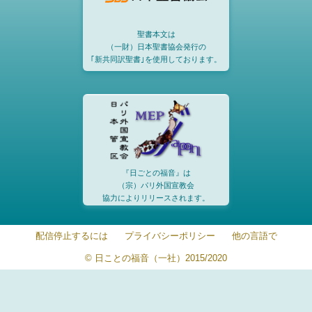
聖書本文は
（一財）日本聖書協会発行の
｢新共同訳聖書｣を使用しております。
『日ごとの福音』は
（宗）パリ外国宣教会
協力によりリリースされます。
配信停止するには
プライバシーポリシー
他の言語で
© 日ことの福音（一社）2015/2020