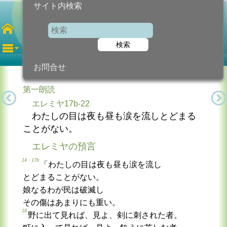
サイト内検索
第17火曜日
年間
検索
2026年7月28日 (火曜日)
信仰の糧...
今日のために!
カトリック教会より
お問合せ
第一朗読
エレミヤ17b-22
わたしの目は夜も昼も涙を流しとどまる
ことがない。
エレミヤの預言
14・17b
「わたしの目は夜も昼も涙を流し
とどまることがない。
娘なるわが民は破滅し
その傷はあまりにも重い。
18
野に出て見れば、見よ、剣に刺された者。