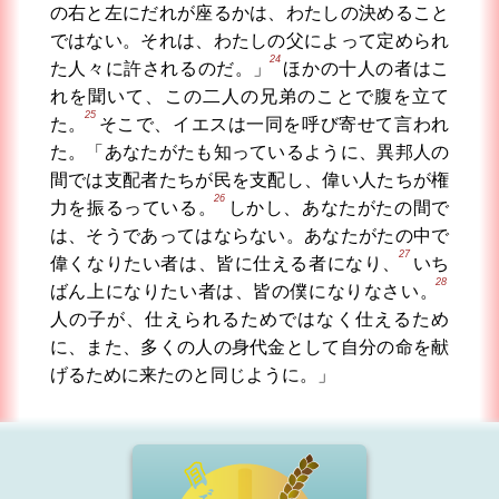
の右と左にだれが座るかは、わたしの決めること
ではない。それは、わたしの父によって定められ
24
た人々に許されるのだ。」
ほかの十人の者はこ
れを聞いて、この二人の兄弟のことで腹を立て
25
た。
そこで、イエスは一同を呼び寄せて言われ
た。「あなたがたも知っているように、異邦人の
間では支配者たちが民を支配し、偉い人たちが権
26
力を振るっている。
しかし、あなたがたの間で
は、そうであってはならない。あなたがたの中で
27
偉くなりたい者は、皆に仕える者になり、
いち
28
ばん上になりたい者は、皆の僕になりなさい。
人の子が、仕えられるためではなく仕えるため
に、また、多くの人の身代金として自分の命を献
げるために来たのと同じように。」