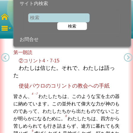
サイト内検索
聖ヤコブ使徒
聖人の記念
検索
2026年7月25日 (土曜日)
信仰の糧...
今日のために!
カトリック教会より
お問合せ
第一朗読
②コリント4・7-15
わたしは信じた。それで、わたしは語っ
た
使徒パウロのコリントの教会への手紙
4・7
皆さん、
わたしたちは、このような宝を土の器
に納めています。この並外れて偉大な力が神のも
のであって、わたしたちから出たものでないこと
8
が明らかになるために。
わたしたちは、四方から
苦しめられても行き詰まらず、途方に暮れても失
9