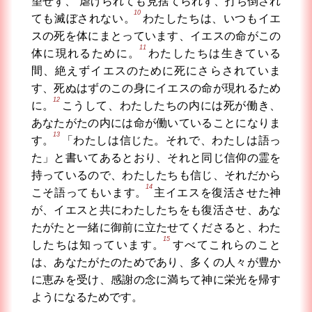
望せず、
虐げられても見捨てられず、打ち倒され
10
ても滅ぼされない。
わたしたちは、いつもイエ
スの死を体にまとっています、イエスの命がこの
11
体に現れるために。
わたしたちは生きている
間、絶えずイエスのために死にさらされていま
す、死ぬはずのこの身にイエスの命が現れるため
12
に。
こうして、わたしたちの内には死が働き、
あなたがたの内には命が働いていることになりま
13
す。
「わたしは信じた。それで、わたしは語っ
た」と書いてあるとおり、それと同じ信仰の霊を
持っているので、わたしたちも信じ、それだから
14
こそ語ってもいます。
主イエスを復活させた神
が、イエスと共にわたしたちをも復活させ、あな
たがたと一緒に御前に立たせてくださると、わた
15
したちは知っています。
すべてこれらのこと
は、あなたがたのためであり、多くの人々が豊か
に恵みを受け、感謝の念に満ちて神に栄光を帰す
ようになるためです。