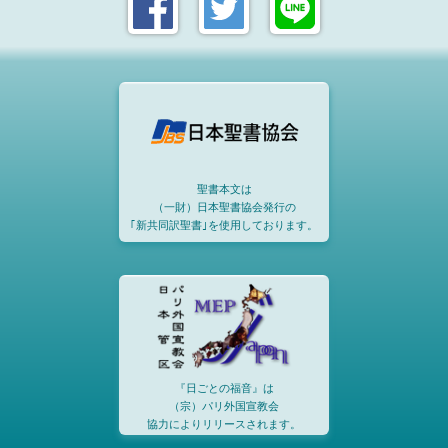
聖書本文は
（一財）日本聖書協会発行の
｢新共同訳聖書｣を使用しております。
『日ごとの福音』は
（宗）パリ外国宣教会
協力によりリリースされます。