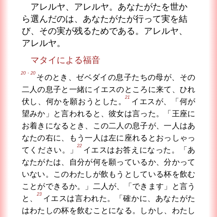
アレルヤ、アレルヤ。あなたがたを世か
ら選んだのは、あなたがたが行って実を結
び、その実が残るためである。アレルヤ、
アレルヤ。
マタイによる福音
20・20
そのとき、ゼベダイの息子たちの母が、その
二人の息子と一緒にイエスのところに来て、ひれ
21
伏し、何かを願おうとした。
イエスが、「何が
望みか」と言われると、彼女は言った。「王座に
お着きになるとき、この二人の息子が、一人はあ
なたの右に、もう一人は左に座れるとおっしゃっ
22
てください。」
イエスはお答えになった。「あ
なたがたは、自分が何を願っているか、分かって
いない。このわたしが飲もうとしている杯を飲む
ことができるか。」二人が、「できます」と言う
23
と、
イエスは言われた。「確かに、あなたがた
はわたしの杯を飲むことになる。しかし、わたし