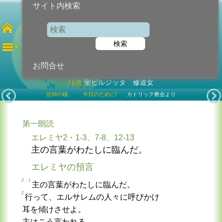
サイト内検索
第16木曜日
検索
2026年7月23日 (木曜日)
お問合せ
任意
聖ビルジッタ 修道女
信仰の糧...
今日のために!
カトリック教会より
第一朗読
エレミヤ2・1-3、7-8、12-13
主の言葉がわたしに臨んだ。
エレミヤの預言
2・1
主の言葉がわたしに臨んだ。
2
行って、エルサレムの人々に呼びかけ
耳を傾けさせよ。
主はこう言われる。