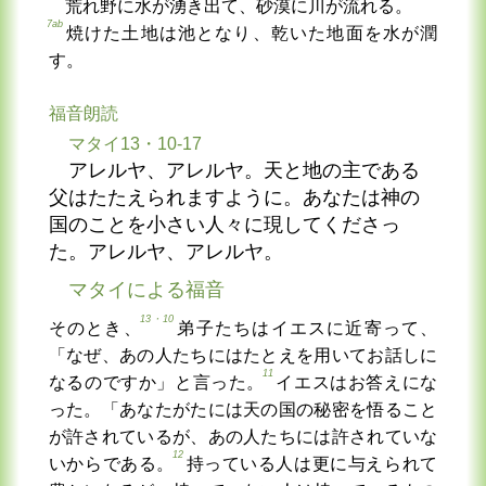
荒れ野に水が湧き出て、砂漠に川が流れる。
7ab
焼けた土地は池となり、乾いた地面を水が潤
す。
福音朗読
マタイ13・10-17
アレルヤ、アレルヤ。天と地の主である
父はたたえられますように。あなたは神の
国のことを小さい人々に現してくださっ
た。アレルヤ、アレルヤ。
マタイによる福音
13・10
そのとき、
弟子たちはイエスに近寄って、
「なぜ、あの人たちにはたとえを用いてお話しに
11
なるのですか」と言った。
イエスはお答えにな
った。「あなたがたには天の国の秘密を悟ること
が許されているが、あの人たちには許されていな
12
いからである。
持っている人は更に与えられて