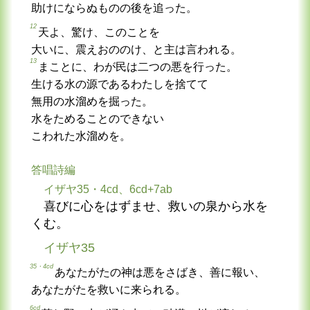
助けにならぬものの後を追った。
12
天よ、驚け、このことを
大いに、震えおののけ、と主は言われる。
13
まことに、わが民は二つの悪を行った。
生ける水の源であるわたしを捨てて
無用の水溜めを掘った。
水をためることのできない
こわれた水溜めを。
答唱詩編
イザヤ35・4cd、6cd+7ab
喜びに心をはずませ、救いの泉から水を
くむ。
イザヤ35
35・4cd
あなたがたの神は悪をさばき、善に報い、
あなたがたを救いに来られる。
6cd