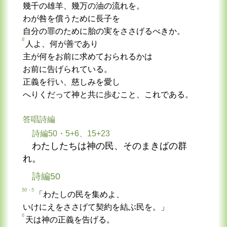
幾千の雄羊、幾万の油の流れを。
わが咎を償うために長子を
自分の罪のために胎の実をささげるべきか。
8
人よ、何が善であり
主が何をお前に求めておられるかは
お前に告げられている。
正義を行い、慈しみを愛し
へりくだって神と共に歩むこと、これである。
答唱詩編
詩編50・5+6、15+23
わたしたちは神の民、そのまきばの群
れ。
詩編50
50・5
「わたしの民を集めよ、
いけにえをささげて契約を結ぶ民を。」
6
天は神の正義を告げる。