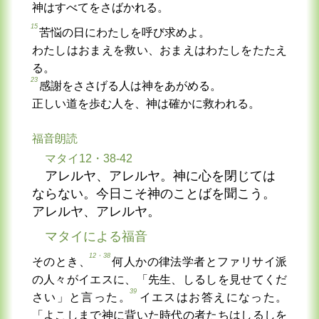
神はすべてをさばかれる。
15
苦悩の日にわたしを呼び求めよ。
わたしはおまえを救い、おまえはわたしをたたえ
る。
23
感謝をささげる人は神をあがめる。
正しい道を歩む人を、神は確かに救われる。
福音朗読
マタイ12・38-42
アレルヤ、アレルヤ。神に心を閉じては
ならない。今日こそ神のことばを聞こう。
アレルヤ、アレルヤ。
マタイによる福音
12・38
そのとき、
何人かの律法学者とファリサイ派
の人々がイエスに、「先生、しるしを見せてくだ
39
さい」と言った。
イエスはお答えになった。
「よこしまで神に背いた時代の者たちはしるしを