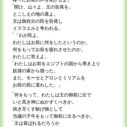
2
聞け、山々よ、主の告発を。
とこしえの地の基よ。
主は御自分の民を告発し
イスラエルと争われる。
3
「わが民よ。
わたしはお前に何をしたというのか。
何をもってお前を疲れさせたのか。
わたしに答えよ。
4
わたしはお前をエジプトの国から導き上り
奴隷の家から贖った。
また、モーセとアロンとミリアムを
お前の前に遣わした。」
6
何をもって、わたしは主の御前に出で
いと高き神にぬかずくべきか。
焼き尽くす献げ物として
当歳の子牛をもって御前に出るべきか。
7
主は喜ばれるだろうか