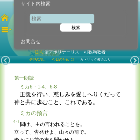
サイト内検索
第16月曜日
検索
2026年7月20日 (月曜日)
お問合せ
任意
聖アポリナーリス 司教殉教者
信仰の糧...
今日のために!
カトリック教会より
第一朗読
ミカ6・1-4、6-8
正義を行い、慈しみを愛しへりくだって
神と共に歩むこと、これである。
ミカの預言
6・1
聞け、主の言われることを。
立って、告発せよ、山々の前で。
峰々にお前の声を聞かせよ。