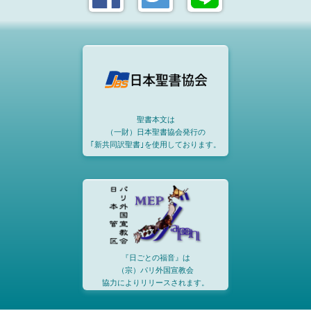
聖書本文は
（一財）日本聖書協会発行の
｢新共同訳聖書｣を使用しております。
『日ごとの福音』は
（宗）パリ外国宣教会
協力によりリリースされます。