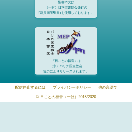
聖書本文は
（一財）日本聖書協会発行の
｢新共同訳聖書｣を使用しております。
『日ごとの福音』は
（宗）パリ外国宣教会
協力によりリリースされます。
配信停止するには
プライバシーポリシー
他の言語で
© 日ことの福音（一社）2015/2020