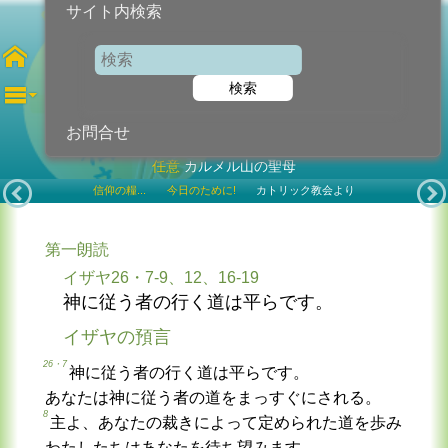
サイト内検索
第15木曜日
検索
2026年7月16日 (木曜日)
お問合せ
任意
カルメル山の聖母
信仰の糧...
今日のために!
カトリック教会より
第一朗読
イザヤ26・7-9、12、16-19
神に従う者の行く道は平らです。
イザヤの預言
26・7
神に従う者の行く道は平らです。
あなたは神に従う者の道をまっすぐにされる。
8
主よ、あなたの裁きによって定められた道を歩み
わたしたちはあなたを待ち望みます。