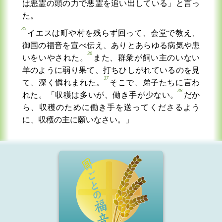
は悪霊の頭の力で悪霊を追い出している」と言っ
た。
35
イエスは町や村を残らず回って、会堂で教え、
御国の福音を宣べ伝え、ありとあらゆる病気や患
36
いをいやされた。
また、群衆が飼い主のいない
羊のように弱り果て、打ちひしがれているのを見
37
て、深く憐れまれた。
そこで、弟子たちに言わ
38
れた。「収穫は多いが、働き手が少ない。
だか
ら、収穫のために働き手を送ってくださるよう
に、収穫の主に願いなさい。」