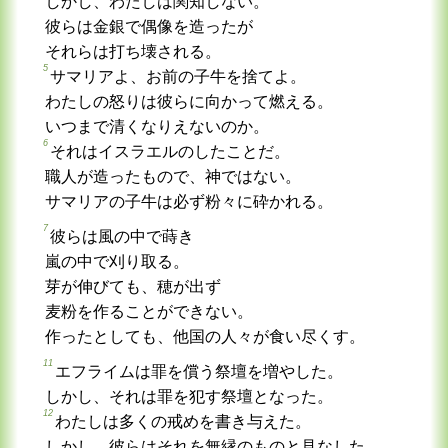
しかし、わたしは関知しない。
彼らは金銀で偶像を造ったが
それらは打ち壊される。
5
サマリアよ、お前の子牛を捨てよ。
わたしの怒りは彼らに向かって燃える。
いつまで清くなりえないのか。
6
それはイスラエルのしたことだ。
職人が造ったもので、神ではない。
サマリアの子牛は必ず粉々に砕かれる。
7
彼らは風の中で蒔き
嵐の中で刈り取る。
芽が伸びても、穂が出ず
麦粉を作ることができない。
作ったとしても、他国の人々が食い尽くす。
11
エフライムは罪を償う祭壇を増やした。
しかし、それは罪を犯す祭壇となった。
12
わたしは多くの戒めを書き与えた。
しかし、彼らはそれを無縁のものと見なした。