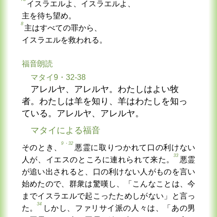
イスラエルよ、イスラエルよ、
主を待ち望め。
8
主はすべての罪から、
イスラエルを救われる。
福音朗読
マタイ9・32-38
アレルヤ、アレルヤ。わたしはよい牧
者。わたしは羊を知り、羊はわたしを知っ
ている。アレルヤ、アレルヤ。
マタイによる福音
9・32
そのとき、
悪霊に取りつかれて口の利けない
33
人が、イエスのところに連れられて来た。
悪霊
が追い出されると、口の利けない人がものを言い
始めたので、群衆は驚嘆し、「こんなことは、今
までイスラエルで起こったためしがない」と言っ
34
た。
しかし、ファリサイ派の人々は、「あの男