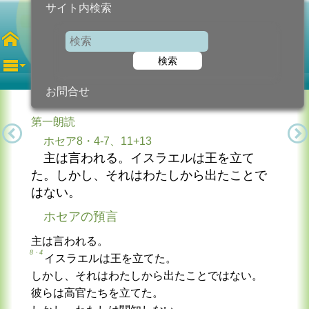
サイト内検索
第14火曜日
年間
検索
2026年7月7日 (火曜日)
信仰の糧...
今日のために!
カトリック教会より
お問合せ
第一朗読
ホセア8・4-7、11+13
主は言われる。イスラエルは王を立て
た。しかし、それはわたしから出たことで
はない。
ホセアの預言
主は言われる。
8・4
イスラエルは王を立てた。
しかし、それはわたしから出たことではない。
彼らは高官たちを立てた。