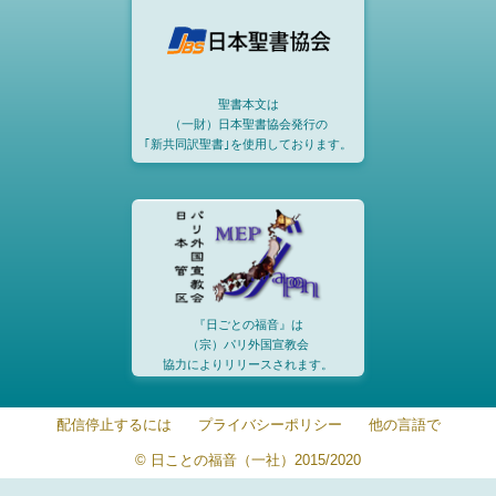
聖書本文は
（一財）日本聖書協会発行の
｢新共同訳聖書｣を使用しております。
『日ごとの福音』は
（宗）パリ外国宣教会
協力によりリリースされます。
配信停止するには
プライバシーポリシー
他の言語で
© 日ことの福音（一社）2015/2020