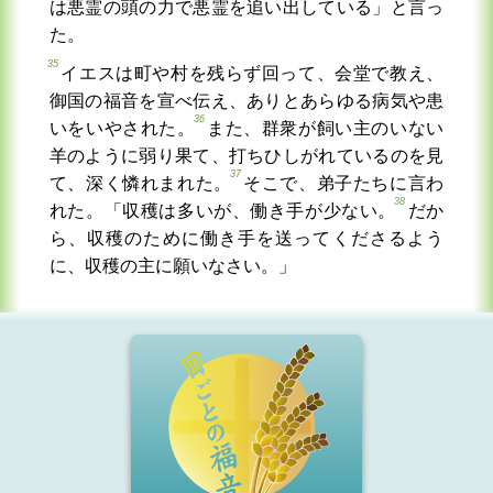
は悪霊の頭の力で悪霊を追い出している」と言っ
た。
35
イエスは町や村を残らず回って、会堂で教え、
御国の福音を宣べ伝え、ありとあらゆる病気や患
36
いをいやされた。
また、群衆が飼い主のいない
羊のように弱り果て、打ちひしがれているのを見
37
て、深く憐れまれた。
そこで、弟子たちに言わ
38
れた。「収穫は多いが、働き手が少ない。
だか
ら、収穫のために働き手を送ってくださるよう
に、収穫の主に願いなさい。」