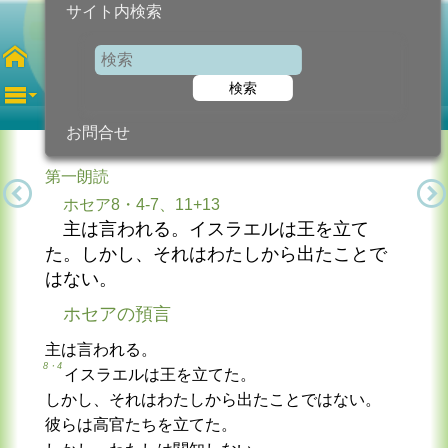
サイト内検索
第14火曜日
年間
検索
2026年7月7日 (火曜日)
信仰の糧...
今日のために!
カトリック教会より
お問合せ
第一朗読
ホセア8・4-7、11+13
主は言われる。イスラエルは王を立て
た。しかし、それはわたしから出たことで
はない。
ホセアの預言
主は言われる。
8・4
イスラエルは王を立てた。
しかし、それはわたしから出たことではない。
彼らは高官たちを立てた。