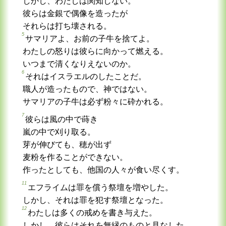
しかし、わたしは関知しない。
彼らは金銀で偶像を造ったが
それらは打ち壊される。
5
サマリアよ、お前の子牛を捨てよ。
わたしの怒りは彼らに向かって燃える。
いつまで清くなりえないのか。
6
それはイスラエルのしたことだ。
職人が造ったもので、神ではない。
サマリアの子牛は必ず粉々に砕かれる。
7
彼らは風の中で蒔き
嵐の中で刈り取る。
芽が伸びても、穂が出ず
麦粉を作ることができない。
作ったとしても、他国の人々が食い尽くす。
11
エフライムは罪を償う祭壇を増やした。
しかし、それは罪を犯す祭壇となった。
12
わたしは多くの戒めを書き与えた。
しかし、彼らはそれを無縁のものと見なした。