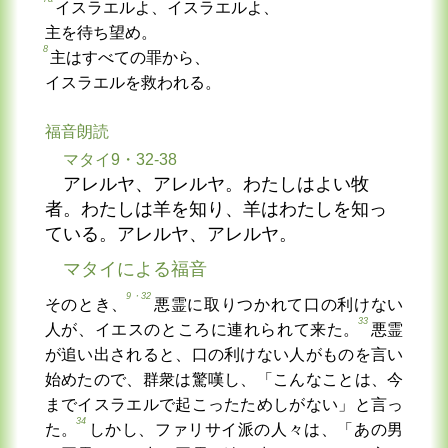
イスラエルよ、イスラエルよ、
主を待ち望め。
8
主はすべての罪から、
イスラエルを救われる。
福音朗読
マタイ9・32-38
アレルヤ、アレルヤ。わたしはよい牧
者。わたしは羊を知り、羊はわたしを知っ
ている。アレルヤ、アレルヤ。
マタイによる福音
9・32
そのとき、
悪霊に取りつかれて口の利けない
33
人が、イエスのところに連れられて来た。
悪霊
が追い出されると、口の利けない人がものを言い
始めたので、群衆は驚嘆し、「こんなことは、今
までイスラエルで起こったためしがない」と言っ
34
た。
しかし、ファリサイ派の人々は、「あの男