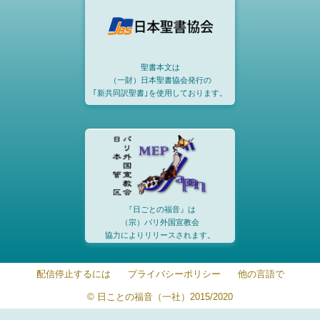
聖書本文は
（一財）日本聖書協会発行の
｢新共同訳聖書｣を使用しております。
『日ごとの福音』は
（宗）パリ外国宣教会
協力によりリリースされます。
配信停止するには
プライバシーポリシー
他の言語で
© 日ことの福音（一社）2015/2020