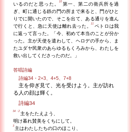
10
いるのだと思った。
第一、第二の衛兵所を過
ぎ、町に通じる鉄の門の所まで来ると、門がひと
りでに開いたので、そこを出て、ある通りを進ん
11
で行くと、急に天使は離れ去った。
ペトロは我
に返って言った。「今、初めて本当のことが分か
った。主が天使を遣わして、ヘロデの手から、ま
たユダヤ民衆のあらゆるもくろみから、わたしを
救い出してくださったのだ。」
答唱詩編
詩編34・2+3、4+5、7+8
主を仰ぎ見て、光を受けよう。主が訪れ
る人の顔は輝く。
詩編34
34・2
主をたたえよう、
明け暮れ賛美をくちにして。
3
主はわたしたちの口のほこり、