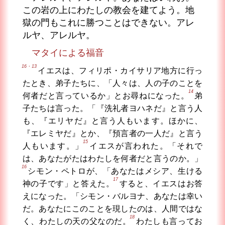
この岩の上にわたしの教会を建てよう。地
獄の門もこれに勝つことはできない。アレ
ルヤ、アレルヤ。
マタイによる福音
16・13
イエスは、フィリポ・カイサリア地方に行っ
たとき、弟子たちに、「人々は、人の子のことを
14
何者だと言っているか」とお尋ねになった。
弟
子たちは言った。「『洗礼者ヨハネだ』と言う人
も、『エリヤだ』と言う人もいます。ほかに、
『エレミヤだ』とか、『預言者の一人だ』と言う
15
人もいます。」
イエスが言われた。「それで
は、あなたがたはわたしを何者だと言うのか。」
16
シモン・ペトロが、「あなたはメシア、生ける
17
神の子です」と答えた。
すると、イエスはお答
えになった。「シモン・バルヨナ、あなたは幸い
だ。あなたにこのことを現したのは、人間ではな
18
く、わたしの天の父なのだ。
わたしも言ってお