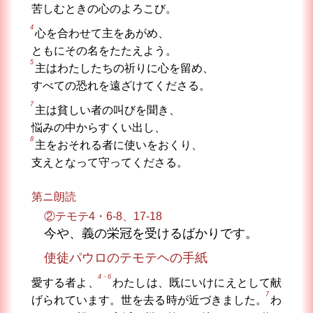
苦しむときの心のよろこび。
4
心を合わせて主をあがめ、
ともにその名をたたえよう。
5
主はわたしたちの祈りに心を留め、
すべての恐れを遠ざけてくださる。
7
主は貧しい者の叫びを聞き、
悩みの中からすくい出し、
8
主をおそれる者に使いをおくり、
支えとなって守ってくださる。
第ニ朗読
②テモテ4・6-8、17-18
今や、義の栄冠を受けるばかりです。
使徒パウロのテモテヘの手紙
4・6
愛する者よ、
わたしは、既にいけにえとして献
7
げられています。世を去る時が近づきました。
わ