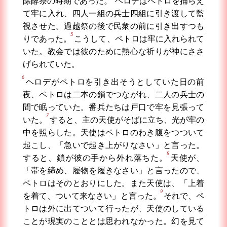
除酵祭の時期であった。
ヘロデはペトロを捕らえ
て牢に入れ、四人一組の兵士四組に引き渡して監
視させた。過越祭の後で民衆の前に引き出すつも
5
りであった。
こうして、ペトロは牢に入れられて
いた。教会では彼のために熱心な祈りが神にささ
げられていた。
6
ヘロデがペトロを引き出そうとしていた日の前
夜、ペトロは二本の鎖でつながれ、二人の兵士の
間で眠っていた。番兵たちは戸口で牢を見張って
7
いた。
すると、主の天使がそばに立ち、光が牢の
中を照らした。天使はペトロのわき腹をつついて
起こし、「急いで起き上がりなさい」と言った。
8
すると、鎖が彼の手から外れ落ちた。
天使が、
「帯を締め、履物を履きなさい」と言ったので、
ペトロはそのとおりにした。また天使は、「上着
9
を着て、ついて来なさい」と言った。
それで、ペ
トロは外に出てついて行ったが、天使のしている
ことが現実のこととは思われなかった。幻を見て