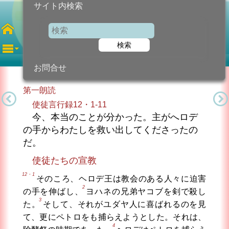
サイト内検索
聖ペトロ・聖パウロ使徒
検索
2026年6月29日 (月曜日)
信仰の糧...
今日のために!
カトリック教会より
お問合せ
第一朗読
使徒言行録12・1-11
今、本当のことが分かった。主がへロデ
の手からわたしを救い出してくださったの
だ。
使徒たちの宣教
12・1
そのころ、ヘロデ王は教会のある人々に迫害
2
の手を伸ばし、
ヨハネの兄弟ヤコブを剣で殺し
3
た。
そして、それがユダヤ人に喜ばれるのを見
て、更にペトロをも捕らえようとした。それは、
4