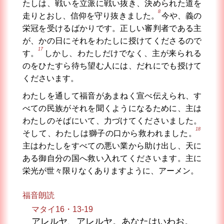
たしは、戦いを立派に戦い抜き、決められた道を
8
走りとおし、信仰を守り抜きました。
今や、義の
栄冠を受けるばかりです。正しい審判者である主
が、かの日にそれをわたしに授けてくださるので
17
す。
しかし、わたしだけでなく、主が来られる
のをひたすら待ち望む人には、だれにでも授けて
くださいます。
わたしを通して福音があまねく宣べ伝えられ、す
べての民族がそれを聞くようになるために、主は
わたしのそばにいて、力づけてくださいました。
18
そして、わたしは獅子の口から救われました。
主はわたしをすべての悪い業から助け出し、天に
ある御自分の国へ救い入れてくださいます。主に
栄光が世々限りなくありますように、アーメン。
福音朗読
マタイ16・13-19
アレルヤ、アレルヤ。あなたはいわお。