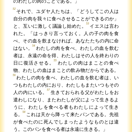
のわたしの肉のことである。」
52
それで、ユダヤ人たちは、「どうしてこの人は
自分の肉を我々に食べさせることができるのか」
53
と、互いに激しく議論し始めた。
イエスは言わ
れた。「はっきり言っておく。人の子の肉を食
べ、その血を飲まなければ、あなたたちの内に命
54
はない。
わたしの肉を食べ、わたしの血を飲む
者は、永遠の命を得、わたしはその人を終わりの
55
日に復活させる。
わたしの肉はまことの食べ
物、わたしの血はまことの飲み物だからである。
56
わたしの肉を食べ、わたしの血を飲む者は、い
つもわたしの内におり、わたしもまたいつもその
57
人の内にいる。
生きておられる父がわたしをお
遣わしになり、またわたしが父によって生きるよ
うに、わたしを食べる者もわたしによって生き
58
る。
これは天から降って来たパンである。先祖
が食べたのに死んでしまったようなものとは違
う。このパンを食べる者は永遠に生きる。」