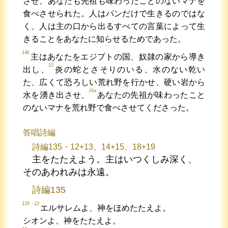
させ、あなたも先祖も味わったことのないマナを
食べさせられた。人はパンだけで生きるのではな
く、人は主の口から出るすべての言葉によって生
きることをあなたに知らせるためであった。
14b
主はあなたをエジプトの国、奴隷の家から導き
15
出し、
炎の蛇とさそりのいる、水のない乾い
た、広くて恐ろしい荒れ野を行かせ、硬い岩から
16a
水を湧き出させ、
あなたの先祖が味わったこと
のないマナを荒れ野で食べさせてくださった。
答唱詩編
詩編135・12+13、14+15、18+19
主をたたえよう。主はいつくしみ深く、
そのあわれみは永遠。
詩編135
135・12
エルサレムよ、神をほめたたえよ。
シオンよ、神をたたえよ。