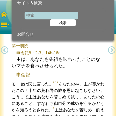
サイト内検索
キリストの聖体
検索
2026年6月7日 (日曜日)
信仰の糧...
今日のために!
カトリック教会より
お問合せ
第一朗読
申命記8・2-3、14b-16a
主は、あなたも先祖も味わったことのな
いマナを食べさせられた。
申命記
8・2
モーセは民に言った。
あなたの神、主が導かれ
たこの四十年の荒れ野の旅を思い起こしなさい。
こうして主はあなたを苦しめて試し、あなたの心
にあること、すなわち御自分の戒めを守るかどう
3
かを知ろうとされた。
主はあなたを苦しめ、飢え