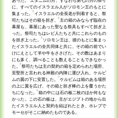
あった。
エタニムの月、すなわち第七の月の祭り
に、すべてのイスラエル人がソロモン王のもとに
3
集まった。
イスラエルの全長老が到着すると、祭
4
司たちはその箱を担ぎ、
主の箱のみならず臨在の
幕屋も、幕屋にあった聖なる祭具もすべて担ぎ上
った。祭司たちはレビ人たちと共にこれらのもの
5
を担ぎ上った。
ソロモン王は、彼のもとに集まっ
たイスラエルの全共同体と共に、その箱の前でい
けにえとして羊や牛をささげた。その数はあまり
にも多く、調べることも数えることもできなかっ
6
た。
祭司たちは主の契約の箱を定められた場所、
至聖所と言われる神殿の内陣に運び入れ、ケルビ
7
ムの翼の下に安置した。
ケルビムは箱のある場所
の上に翼を広げ、その箱と担ぎ棒の上を覆うかた
9
ちになった。
箱の中には石の板二枚のほか何もな
かった。この石の板は、主がエジプトの地から出
たイスラエル人と契約を結ばれたとき、ホレブで
モーセがそこに納めたものである。