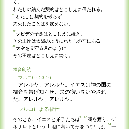
く、
わたしの結んだ契約はとこしえに保たれる。
35
わたしは契約を破らず、
約束したことばを変えない。
37
ダビデの子孫はとこしえに続き、
その王座は太陽のようにわたしの前にある。
38
大空を見守る月のように、
その王座はとこしえに続く。
福音朗読
マルコ6・53-56
アレルヤ、アレルヤ。イエスは神の国の
福音を告げ知らせ、民の病いをいやされ
た。アレルヤ、アレルヤ。
マルコによる福音
6・53
そのとき、イエスと弟子たちは
湖を渡り、ゲ
54
ネサレトという土地に着いて舟をつないだ。
一