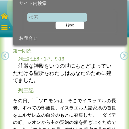
サイト内検索
第5月曜日
年間
検索
2026年2月9日 (月曜日)
信仰の糧...
今日のために!
カトリック教会より
お問合せ
第一朗読
列王記上8・1-7、9-13
荘厳な神殿をいつの世にもとどまってい
ただける聖所をわたしはあなたのために建
てました。
列王記
8・1
その日、
ソロモンは、そこでイスラエルの長
老、すべての部族長、イスラエル人諸家系の首長
をエルサレムの自分のもとに召集した。「ダビデ
の町」シオンから主の契約の箱を担ぎ上るためで
2