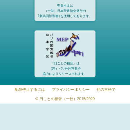
聖書本文は
（一財）日本聖書協会発行の
｢新共同訳聖書｣を使用しております。
『日ごとの福音』は
（宗）パリ外国宣教会
協力によりリリースされます。
配信停止するには
プライバシーポリシー
他の言語で
© 日ことの福音（一社）2015/2020