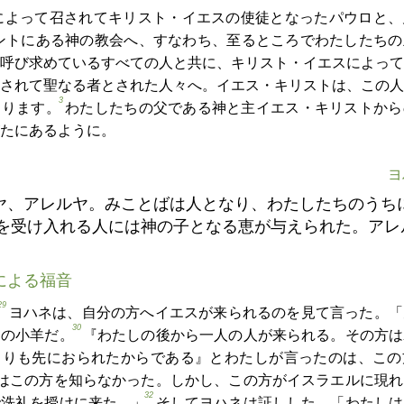
によって召されてキリスト・イエスの使徒となったパウロと、
ントにある神の教会へ、すなわち、至るところでわたしたちの
呼び求めているすべての人と共に、キリスト・イエスによって
されて聖なる者とされた人々へ。イエス・キリストは、この人
3
あります。
わたしたちの父である神と主イエス・キリストから
たにあるように。
ヨ
ヤ、アレルヤ。みことばは人となり、わたしたちのうち
を受け入れる人には神の子となる恵が与えられた。アレ
による福音
29
ヨハネは、自分の方へイエスが来られるのを見て言った。「
30
神の小羊だ。
『わたしの後から一人の人が来られる。その方は
よりも先におられたからである』とわたしが言ったのは、この
はこの方を知らなかった。しかし、この方がイスラエルに現れ
32
で洗礼を授けに来た。」
そしてヨハネは証しした。「わたしは