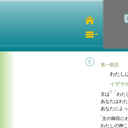
第一朗読
わたし
イザヤ
49・3
主は
わた
あなたはわた
あなたによっ
5
主の御目に
わたしの神こ