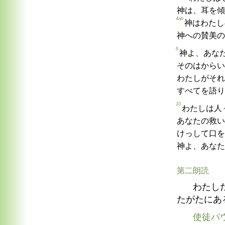
神は、耳を傾
4ab
神はわたし
神への賛美の
6
神よ、あな
そのはからい
わたしがそれ
すべてを語り
10
わたしは人
あなたの救い
けっして口を
神よ、あなた
第二朗読
わたし
たがたにあ
使徒パ