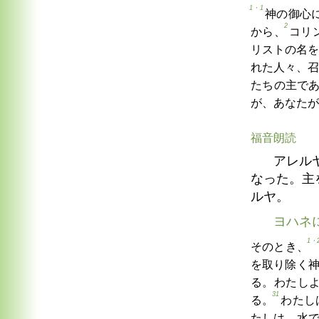
1・1
神の御心
2
から、
コリ
リストの名を
れた人々、召
たちの主で
が、あなたが
福音朗読
アレル
なった。主
ルヤ。
ヨハネ
1・
そのとき、
を取り除く
る。わたし
31
る。
わたし
たしは、水