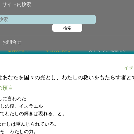
サイト内検索
検索
2026年1月1
お問合せ
信仰の糧...
今日のために!
カトリック教会より
イザ
はあなたを国々の光とし、わたしの救いをもたらす者と
の預言
しに言われた
しの僕、イスラエル
てわたしの輝きは現れる、と。
わたしは重んじられている。
そ、わたしの力。