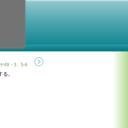
第2主日
8日 (日曜日)
ヤ49・3、5-6
する。