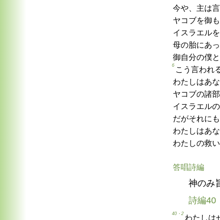
今や、主は言
ヤコブを御も
イスラエルを
母の胎にあっ
御自分の僕と
6
こう言われ
わたしはあな
ヤコブの諸部
イスラエルの
だがそれにも
わたしはあな
わたしの救い
答唱詩編
神のみ
詩編40
40・2
わたしは