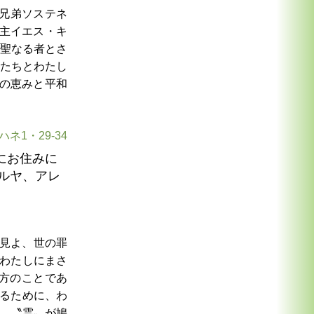
兄弟ソステネ
主イエス・キ
聖なる者とさ
たちとわたし
の恵みと平和
ハネ1・29-34
にお住みに
ルヤ、アレ
見よ、世の罪
わたしにまさ
方のことであ
るために、わ
、〝霊〟が鳩