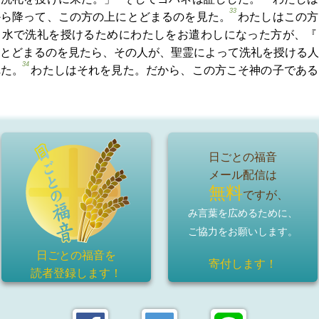
33
から降って、この方の上にとどまるのを見た。
わたしはこの方
、水で洗礼を授けるためにわたしをお遣わしになった方が、『
とどまるのを見たら、その人が、聖霊によって洗礼を授ける人
34
れた。
わたしはそれを見た。だから、この方こそ神の子である
日ごとの福音
メール配信は
無料
ですが、
み言葉を広めるために、
ご協力をお願いします。
日ごとの福音を
寄付します！
読者登録
します！