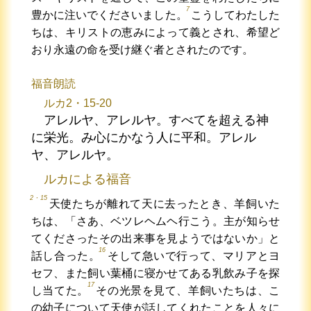
7
豊かに注いでくださいました。
こうしてわたした
ちは、キリストの恵みによって義とされ、希望ど
おり永遠の命を受け継ぐ者とされたのです。
福音朗読
ルカ2・15-20
アレルヤ、アレルヤ。すべてを超える神
に栄光。み心にかなう人に平和。アレル
ヤ、アレルヤ。
ルカによる福音
2・15
天使たちが離れて天に去ったとき、羊飼いた
ちは、「さあ、ベツレヘムヘ行こう。主が知らせ
てくださったその出来事を見ようではないか」と
16
話し合った。
そして急いで行って、マリアとヨ
セフ、また飼い葉桶に寝かせてある乳飲み子を探
17
し当てた。
その光景を見て、羊飼いたちは、こ
の幼子について天使が話してくれたことを人々に