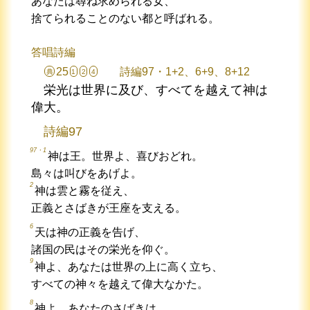
あなたは尋ね求められる女、
捨てられることのない都と呼ばれる。
答唱詩編
25
詩編97・1+2、6+9、8+12
典
1
2
4
栄光は世界に及び、すべてを越えて神は
偉大。
詩編97
97・1
神は王。世界よ、喜びおどれ。
島々は叫びをあげよ。
2
神は雲と霧を従え、
正義とさばきが王座を支える。
6
天は神の正義を告げ、
諸国の民はその栄光を仰ぐ。
9
神よ、あなたは世界の上に高く立ち、
すべての神々を越えて偉大なかた。
8
神よ、あなたのさばきは、