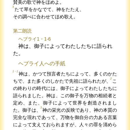
賛美の歌で神をほめよ。
5
たて琴をかなでて、神をたたえ、
その調べに合わせてほめ歌え。
第二朗読
ヘブライ1・1-6
神は、御子によってわたしたちに語られ
た。
ヘブライ人への手紙
1・1
神は、かつて預言者たちによって、多くのかた
2
ちで、また多くのしかたで先祖に語られたが、
こ
の終わりの時代には、御子によってわたしたちに
語られました。神は、この御子を万物の相続者と
定め、また、御子によって世界を創造されまし
3
た。御子は、
神の栄光の反映であり、神の本質の
完全な現れであって、万物を御自分の力ある言葉
によって支えておられますが、人々の罪を清めら