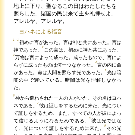
地上に下り、聖なるこの日はわたしたちを
照らした。諸国の民は来て主を礼拝せよ。
アレルヤ、アレルヤ。
ヨハネによる福音
1・1
初めに言があった。言は神と共にあった。言は
2
神であった。
この言は、初めに神と共にあった。
3
万物は言によって成った。成ったもので、言によ
4
らずに成ったものは何一つなかった。
言の内に命
5
があった。命は人間を照らす光であった。
光は暗
闇の中で輝いている。暗闇は光を理解しなかっ
た。
6
神から遣わされた一人の人がいた。その名はヨハ
7
ネである。
彼は証しをするために来た。光につい
て証しをするため、また、すべての人が彼によっ
8
て信じるようになるためである。
彼は光ではな
9
く、光について証しをするために来た。
その光