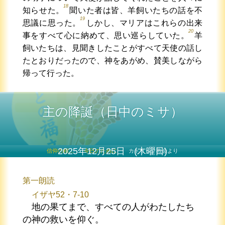
18
知らせた。
聞いた者は皆、羊飼いたちの話を不
19
思議に思った。
しかし、マリアはこれらの出来
20
事をすべて心に納めて、思い巡らしていた。
羊
飼いたちは、見聞きしたことがすべて天使の話し
たとおりだったので、神をあがめ、賛美しながら
帰って行った。
主の降誕（日中のミサ）
2025年12月25日 (木曜日)
信仰の糧...
今日のために!
カトリック教会より
第一朗読
イザヤ52・7-10
地の果てまで、すべての人がわたしたち
の神の救いを仰ぐ。