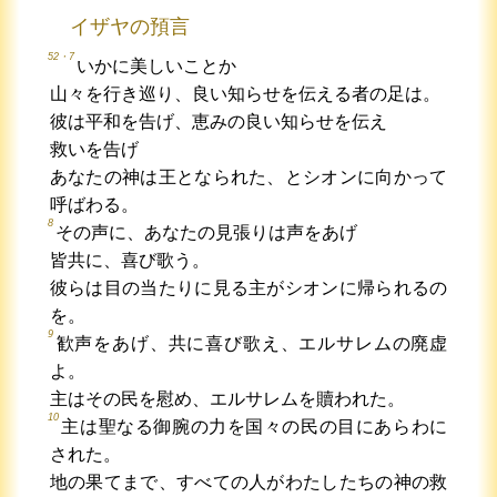
イザヤの預言
52・7
いかに美しいことか
山々を行き巡り、良い知らせを伝える者の足は。
彼は平和を告げ、恵みの良い知らせを伝え
救いを告げ
あなたの神は王となられた、とシオンに向かって
呼ばわる。
8
その声に、あなたの見張りは声をあげ
皆共に、喜び歌う。
彼らは目の当たりに見る主がシオンに帰られるの
を。
9
歓声をあげ、共に喜び歌え、エルサレムの廃虚
よ。
主はその民を慰め、エルサレムを贖われた。
10
主は聖なる御腕の力を国々の民の目にあらわに
された。
地の果てまで、すべての人がわたしたちの神の救