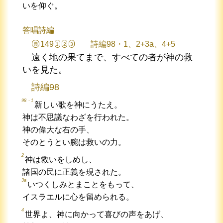
いを仰ぐ。
答唱詩編
149
詩編98・1、2+3a、4+5
典
1
2
3
遠く地の果てまで、すべての者が神の救
いを見た。
詩編98
98・1
新しい歌を神にうたえ。
神は不思議なわざを行われた。
神の偉大な右の手、
そのとうとい腕は救いの力。
2
神は救いをしめし、
諸国の民に正義を現された。
3a
いつくしみとまことをもって、
イスラエルに心を留められる。
4
世界よ、神に向かって喜びの声をあげ、