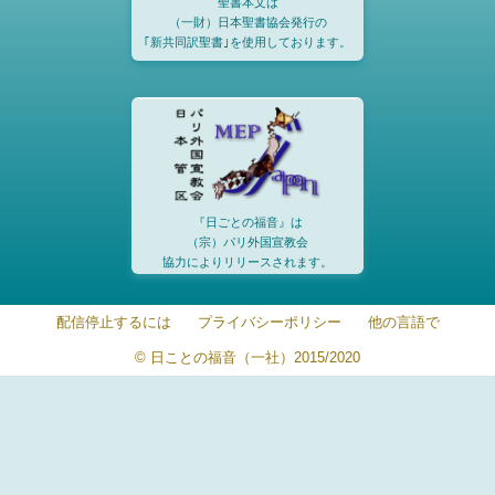
聖書本文は
（一財）日本聖書協会発行の
｢新共同訳聖書｣を使用しております。
『日ごとの福音』は
（宗）パリ外国宣教会
協力によりリリースされます。
配信停止するには
プライバシーポリシー
他の言語で
© 日ことの福音（一社）2015/2020