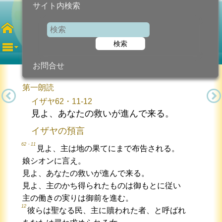
サイト内検索
主の降誕（朝のミサ）
検索
2025年12月25日 (木曜日)
信仰の糧...
今日のために!
カトリック教会より
お問合せ
第一朗読
イザヤ62・11-12
見よ、あなたの救いが進んで来る。
イザヤの預言
62・11
見よ、主は地の果てにまで布告される。
娘シオンに言え。
見よ、あなたの救いが進んで来る。
見よ、主のかち得られたものは御もとに従い
主の働きの実りは御前を進む。
12
彼らは聖なる民、主に贖われた者、と呼ばれ