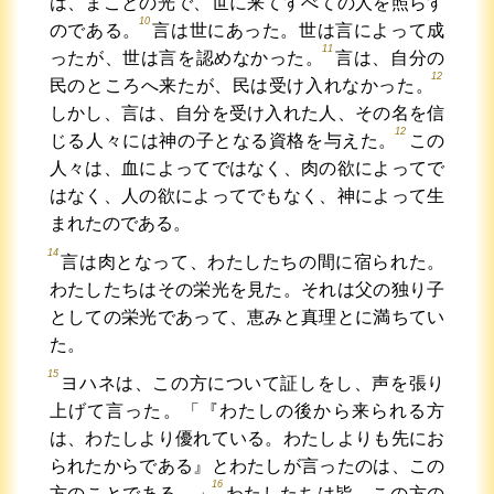
は、まことの光で、世に来てすべての人を照らす
10
のである。
言は世にあった。世は言によって成
11
ったが、世は言を認めなかった。
言は、自分の
12
民のところへ来たが、民は受け入れなかった。
しかし、言は、自分を受け入れた人、その名を信
12
じる人々には神の子となる資格を与えた。
この
人々は、血によってではなく、肉の欲によってで
はなく、人の欲によってでもなく、神によって生
まれたのである。
14
言は肉となって、わたしたちの間に宿られた。
わたしたちはその栄光を見た。それは父の独り子
としての栄光であって、恵みと真理とに満ちてい
た。
15
ヨハネは、この方について証しをし、声を張り
上げて言った。「『わたしの後から来られる方
は、わたしより優れている。わたしよりも先にお
られたからである』とわたしが言ったのは、この
16
方のことである。」
わたしたちは皆、この方の