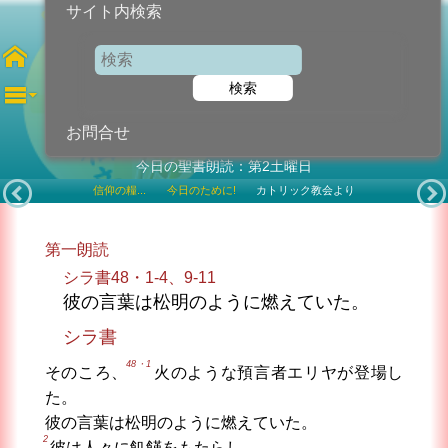
サイト内検索
聖ルチアおとめ 殉教者
検索
2025年12月13日 (土曜日)
記念日
お問合せ
今日の聖書朗読：第2土曜日
信仰の糧...
今日のために!
カトリック教会より
第一朗読
シラ書48・1-4、9-11
彼の言葉は松明のように燃えていた。
シラ書
48・1
そのころ、
火のような預言者エリヤが登場し
た。
彼の言葉は松明のように燃えていた。
2
彼は人々に飢饉をもたらし、