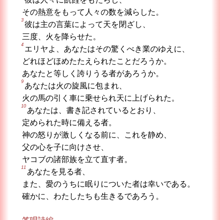
その熱意をもって人々の数を減らした。
3
彼は主の言葉によって天を閉ざし、
三度、火を降らせた。
4
エリヤよ、あなたはその驚くべき業のゆえに、
どれほどほめたたえられたことだろうか。
あなたと等しく誇りうる者があろうか。
9
あなたは火の旋風に包まれ、
火の馬の引く車に乗せられ天に上げられた。
10
あなたは、書き記されているとおり、
定められた時に備える者。
神の怒りが激しくなる前に、これを静め、
父の心を子に向けさせ、
ヤコブの諸部族を立て直す者。
11
あなたを見る者、
また、愛のうちに眠りについた者は幸いである。
確かに、わたしたちも生きるであろう。