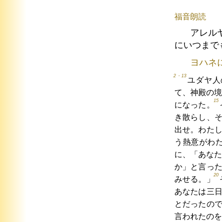
福音朗読
アレル
にいつまで
ヨハネ
2・13
ユダヤ人
て、神殿の境
15
になった。
き散らし、
出せ。わた
う熱意がわ
に、「あなた
か」と言っ
20
みせる。」
あなたは三
とだったの
言われたのを