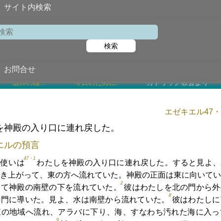
サイト内検索
ラテラン教
検索
2025年11月
お問合せ
信仰の糧...
今日のために!
カトリック教会より
エゼキエル47・1
を神殿の入り口に連れ戻した。
エルの預言
47・1
の使いは
わたしを神殿の入り口に連れ戻した。すると見よ、
き上がって、東の方へ流れていた。神殿の正面は東に向いてい
2
出て神殿の南壁の下を流れていた。
彼はわたしを北の門から外
8
の門に導いた。見よ、水は南壁から流れていた。
彼はわたしに
東の地域へ流れ、アラバに下り、海、すなわち汚れた海に入っ
9