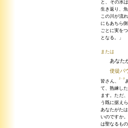
と、その水
生き返り、魚
この川が流
にもあちら側
ごとに実をつ
となる。」
または
あなた
使徒パ
3・9
皆さん、
て、熟練した
ます。ただ
う既に据え
あなたがたは
いのですか
は聖なるもの