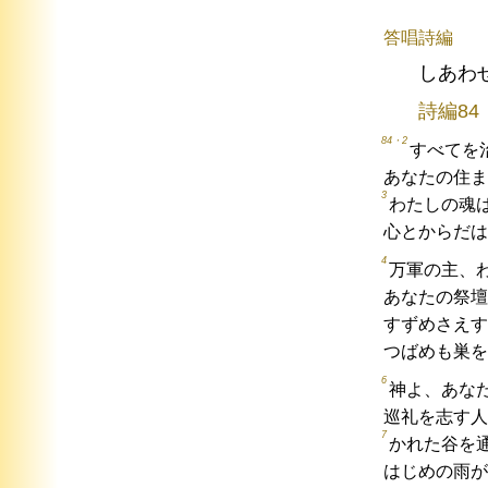
答唱詩編
しあわ
詩編84
84・2
すべてを
あなたの住ま
3
わたしの魂
心とからだは
4
万軍の主、
あなたの祭壇
すずめさえす
つばめも巣を
6
神よ、あな
巡礼を志す人
7
かれた谷を
はじめの雨が