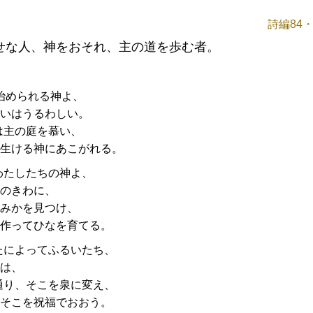
詩編84・
せな人、神をおそれ、主の道を歩む者。
治められる神よ、
いはうるわしい。
は主の庭を慕い、
生ける神にあこがれる。
わたしたちの神よ、
のきわに、
みかを見つけ、
作ってひなを育てる。
たによってふるいたち、
は、
通り、そこを泉に変え、
そこを祝福でおおう。