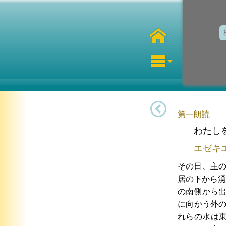
第一朗読
わたし
エゼキ
その日、主
居の下から湧
の南側から
に向かう外
れらの水は