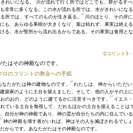
はきれいになる。
川が流れて行く所ではどこでも、群がるすべ
も非常に多くなる。この水が流れる所では、水がきれいになる
12
れる所では、すべてのものが生き返る。
川のほとり、その岸に
にも、あらゆる果樹が大きくなり、葉は枯れず、果実は絶える
ける。水が聖所から流れ出るからである。その果実は食用とな
➀コリント3・9c
がたはその神殿なのです。
ウロのコリントの教会への手紙
10
あなたがたは神の建物なのです。
わたしは、神からいただい
建築家のように土台を据えました。そして、他の人がその上に
11
、おのおの、どのように建てるかに注意すべきです。
イエス・
られている土台を無視して、だれもほかの土台を据えることは
、自分が神の神殿であり、神の霊が自分たちの内に住んでいる
17
。
神の神殿を壊す者がいれば、神はその人を滅ぼされるでしょ
だからです。あなたがたはその神殿なのです。