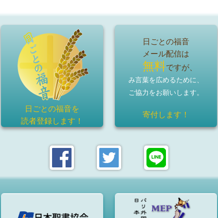
日ごとの福音
メール配信は
無料
ですが、
み言葉を広めるために、
ご協力をお願いします。
日ごとの福音を
寄付します！
読者登録
します！