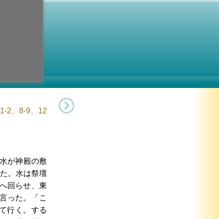
会の献堂
9日 (日曜日)
-2、8-9、12
水が神殿の敷
た。水は祭壇
へ回らせ、東
言った。「こ
て行く。する