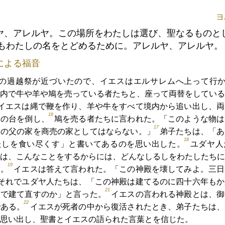
ヨ
ヤ、アレルヤ。この場所をわたしは選び、聖なるものと
もわたしの名をとどめるために。アレルヤ、アレルヤ。
による福音
の過越祭が近づいたので、イエスはエルサレムへ上って行
内で牛や羊や鳩を売っている者たちと、座って両替をしている
イエスは縄で鞭を作り、羊や牛をすべて境内から追い出し、両
16
その台を倒し、
鳩を売る者たちに言われた。「このような物は
17
しの父の家を商売の家としてはならない。」
弟子たちは、「あ
18
たしを食い尽くす」と書いてあるのを思い出した。
ユダヤ人
は、こんなことをするからには、どんなしるしをわたしたちに
19
た。
イエスは答えて言われた。「この神殿を壊してみよ。三日
それでユダヤ人たちは、「この神殿は建てるのに四十六年もか
21
日で建て直すのか」と言った。
イエスの言われる神殿とは、御
22
である。
イエスが死者の中から復活されたとき、弟子たちは、
思い出し、聖書とイエスの語られた言葉とを信じた。