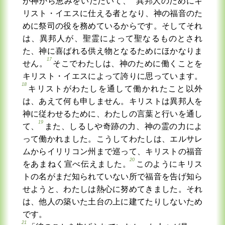
が神から恵みをいただいて、
異邦人のためにキ
リスト・イエスに仕える者となり、神の福音のた
めに祭司の役を務めているからです。そしてそれ
は、異邦人が、聖霊によって聖なるものとされ
た、神に喜ばれる供え物となるためにほかなりま
17
せん。
そこでわたしは、神のために働くことを
キリスト・イエスによって誇りに思っています。
18
キリストがわたしを通して働かれたこと以外
は、あえて何も申しません。キリストは異邦人を
神に従わせるために、わたしの言葉と行いを通し
19
て、
また、しるしや奇跡の力、神の霊の力によ
って働かれました。こうしてわたしは、エルサレ
ムからイリリコン州まで巡って、キリストの福音
20
をあまねく宣べ伝えました。
このようにキリス
トの名がまだ知られていない所で福音を告げ知ら
せようと、わたしは熱心に努めてきました。それ
は、他人の築いた土台の上に建てたりしないため
です。
21