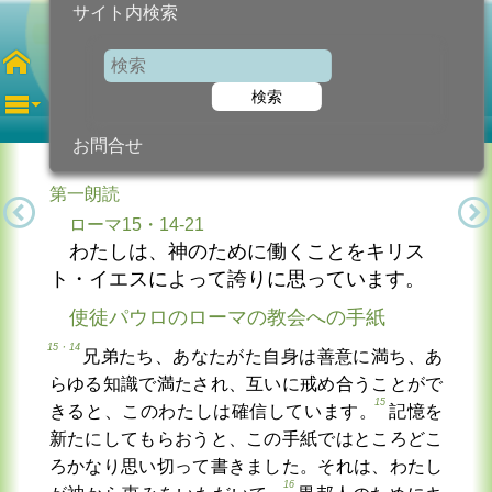
サイト内検索
第31金曜日
年間
検索
2025年11月7日 (金曜日)
信仰の糧...
今日のために!
カトリック教会より
お問合せ
第一朗読
ローマ15・14-21
わたしは、神のために働くことをキリス
ト・イエスによって誇りに思っています。
使徒パウロのローマの教会への手紙
15・14
兄弟たち、あなたがた自身は善意に満ち、あ
らゆる知識で満たされ、互いに戒め合うことがで
15
きると、このわたしは確信しています。
記憶を
新たにしてもらおうと、この手紙ではところどこ
ろかなり思い切って書きました。それは、わたし
16