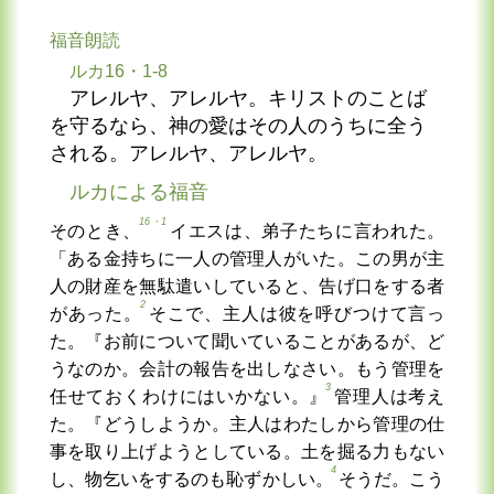
福音朗読
ルカ16・1-8
アレルヤ、アレルヤ。キリストのことば
を守るなら、神の愛はその人のうちに全う
される。アレルヤ、アレルヤ。
ルカによる福音
16・1
そのとき、
イエスは、弟子たちに言われた。
「ある金持ちに一人の管理人がいた。この男が主
人の財産を無駄遣いしていると、告げ口をする者
2
があった。
そこで、主人は彼を呼びつけて言っ
た。『お前について聞いていることがあるが、ど
うなのか。会計の報告を出しなさい。もう管理を
3
任せておくわけにはいかない。』
管理人は考え
た。『どうしようか。主人はわたしから管理の仕
事を取り上げようとしている。土を掘る力もない
4
し、物乞いをするのも恥ずかしい。
そうだ。こう