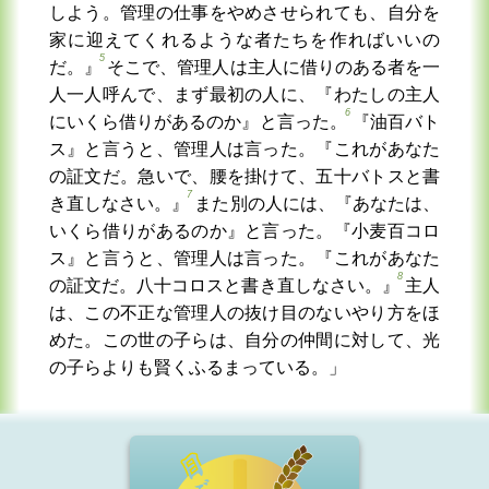
しよう。管理の仕事をやめさせられても、自分を
家に迎えてくれるような者たちを作ればいいの
5
だ。』
そこで、管理人は主人に借りのある者を一
人一人呼んで、まず最初の人に、『わたしの主人
6
にいくら借りがあるのか』と言った。
『油百バト
ス』と言うと、管理人は言った。『これがあなた
の証文だ。急いで、腰を掛けて、五十バトスと書
7
き直しなさい。』
また別の人には、『あなたは、
いくら借りがあるのか』と言った。『小麦百コロ
ス』と言うと、管理人は言った。『これがあなた
8
の証文だ。八十コロスと書き直しなさい。』
主人
は、この不正な管理人の抜け目のないやり方をほ
めた。この世の子らは、自分の仲間に対して、光
の子らよりも賢くふるまっている。」