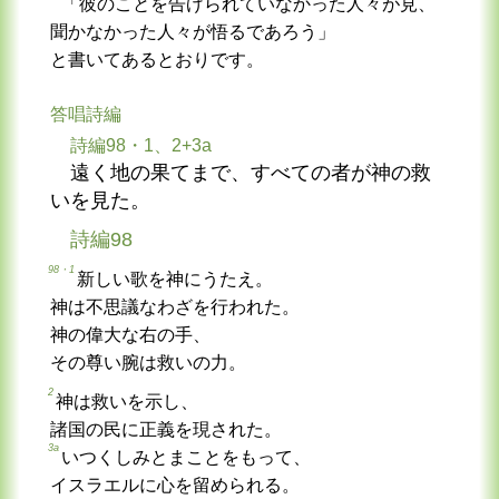
「彼のことを告げられていなかった人々が見、
聞かなかった人々が悟るであろう」
と書いてあるとおりです。
答唱詩編
詩編98・1、2+3a
遠く地の果てまで、すべての者が神の救
いを見た。
詩編98
98・1
新しい歌を神にうたえ。
神は不思議なわざを行われた。
神の偉大な右の手、
その尊い腕は救いの力。
2
神は救いを示し、
諸国の民に正義を現された。
3a
いつくしみとまことをもって、
イスラエルに心を留められる。