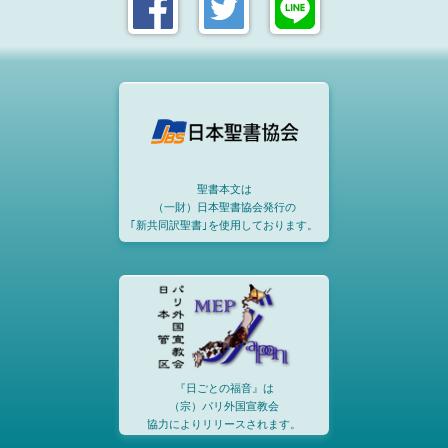
聖書本文は
（一財）日本聖書協会発行の
｢新共同訳聖書｣を使用しております。
『日ごとの福音』は
（宗）パリ外国宣教会
協力によりリリースされます。