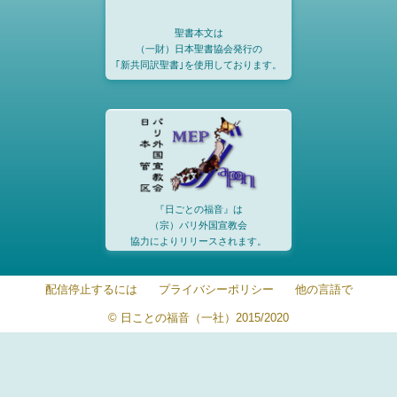
聖書本文は
（一財）日本聖書協会発行の
｢新共同訳聖書｣を使用しております。
『日ごとの福音』は
（宗）パリ外国宣教会
協力によりリリースされます。
配信停止するには
プライバシーポリシー
他の言語で
© 日ことの福音（一社）2015/2020