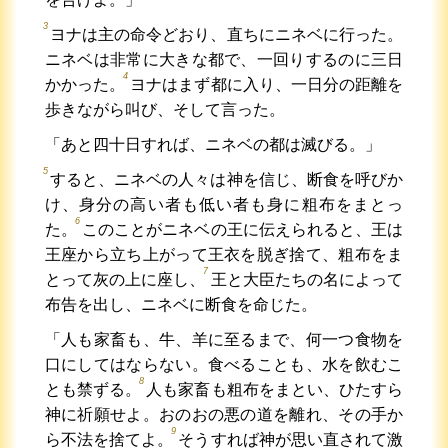
3
ヨナは主の命令どおり、直ちにニネベに行った。
ニネベは非常に大きな都で、一回りするのに三日
4
かかった。
ヨナはまず都に入り、一日分の距離を
歩きながら叫び、そして言った。
「あと四十日すれば、ニネベの都は滅びる。」
5
すると、ニネベの人々は神を信じ、断食を呼びか
け、身分の高い者も低い者も身に粗布をまとっ
6
た。
このことがニネベの王に伝えられると、王は
王座から立ち上がって王衣を脱ぎ捨て、粗布をま
7
とって灰の上に座し、
王と大臣たちの名によって
布告を出し、ニネベに断食を命じた。
「人も家畜も、牛、羊に至るまで、何一つ食物を
口にしてはならない。食べることも、水を飲むこ
8
とも禁ずる。
人も家畜も粗布をまとい、ひたすら
神に祈願せよ。おのおの悪の道を離れ、その手か
9
ら不法を捨てよ。
そうすれば神が思い直されて激