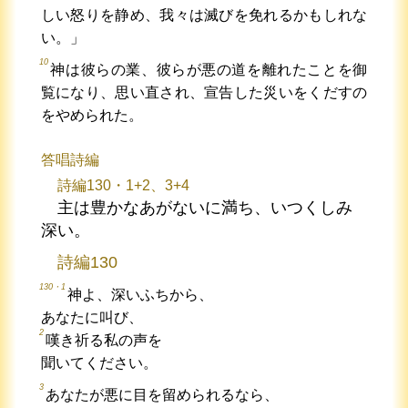
しい怒りを静め、我々は滅びを免れるかもしれな
い。」
10
神は彼らの業、彼らが悪の道を離れたことを御
覧になり、思い直され、宣告した災いをくだすの
をやめられた。
答唱詩編
詩編130・1+2、3+4
主は豊かなあがないに満ち、いつくしみ
深い。
詩編130
130・1
神よ、深いふちから、
あなたに叫び、
2
嘆き祈る私の声を
聞いてください。
3
あなたが悪に目を留められるなら、