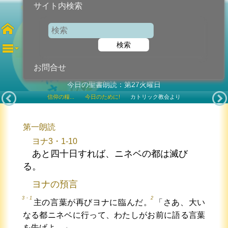
サイト内検索
ロザリオの聖母
検索
2025年10月7日 (火曜日)
記念日
お問合せ
今日の聖書朗読：第27火曜日
信仰の糧...
今日のために!
カトリック教会より
第一朗読
ヨナ3・1-10
あと四十日すれば、ニネベの都は滅び
る。
ヨナの預言
3・1
2
主の言葉が再びヨナに臨んだ。
「さあ、大い
なる都ニネベに行って、わたしがお前に語る言葉
を告げよ。」