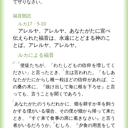
て守りなさい。
福音朗読
ルカ17・5-10
アレルヤ、アレルヤ。あなたがたに宣べ
伝えられた福音は、永遠にとどまる神のこ
とば。アレルヤ、アレルヤ。
ルカによる福音
17・5
使徒たちが、「わたしどもの信仰を増してく
6
ださい」と言ったとき、
主は言われた。「もしあ
なたがたにからし種一粒ほどの信仰があれば、こ
の桑の木に、『抜け出して海に根を下ろせ』と言
っても、言うことを聞くであろう。
7
あなたがたのうちだれかに、畑を耕すか羊を飼う
かする僕がいる場合、その僕が畑から帰って来た
とき、『すぐ来て食事の席に着きなさい』と言う
8
者がいるだろうか。
むしろ、『夕食の用意をして