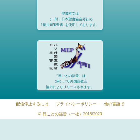
聖書本文は
（一財）日本聖書協会発行の
｢新共同訳聖書｣を使用しております。
『日ごとの福音』は
（宗）パリ外国宣教会
協力によりリリースされます。
配信停止するには
プライバシーポリシー
他の言語で
© 日ことの福音（一社）2015/2020