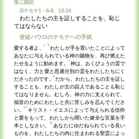
第ニ朗読
➁テモテ1・6-8、13-14
わたしたちの主を証しすることを、恥じ
てはならない
使徒パウロのテモテヘの手紙
1・6
愛する者よ、
わたしが手を置いたことによって
あなたに与えられている神の賜物を、再び燃えた
7
たせるように勧めます。
神は、おくびょうの霊で
はなく、力と愛と思慮分別の霊をわたしたちにく
8
ださったのです。
だから、わたしたちの主を証し
することも、わたしが主の囚人であることも恥じ
てはなりません。むしろ、神の力に支えられて、
福音のためにわたしと共に苦しみを忍んでくださ
13
い。
キリスト・イエスによって与えられる信仰
と愛をもって、わたしから聞いた健全な言葉を手
14
本としなさい。
あなたにゆだねられている良い
ものを、わたしたちの内に住まわれる聖霊によっ