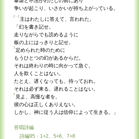
暴虐と不法がわたしの前にあり
争いが起こり、いさかいが持ち上がっている。
2・2
主はわたしに答えて、言われた。
「幻を書き記せ。
走りながらでも読めるように
板の上にはっきりと記せ。
3
定められた時のために
もうひとつの幻があるからだ。
それは終わりの時に向かって急ぐ。
人を欺くことはない。
たとえ、遅くなっても、待っておれ。
それは必ず来る、遅れることはない。
4
見よ、高慢な者を。
彼の心は正しくありえない。
しかし、神に従う人は信仰によって生きる。」
答唱詩編
詩編95・1+2、5+6、7+8