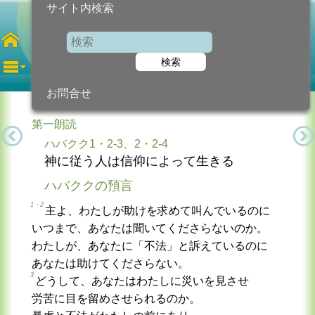
サイト内検索
第27主日
検索
2025年10月5日 (日曜日)
信仰の糧...
今日のために!
カトリック教会より
お問合せ
第一朗読
ハバクク1・2-3、2・2-4
神に従う人は信仰によって生きる
ハバククの預言
1・2
主よ、わたしが助けを求めて叫んでいるのに
いつまで、あなたは聞いてくださらないのか。
わたしが、あなたに「不法」と訴えているのに
あなたは助けてくださらない。
3
どうして、あなたはわたしに災いを見させ
労苦に目を留めさせられるのか。