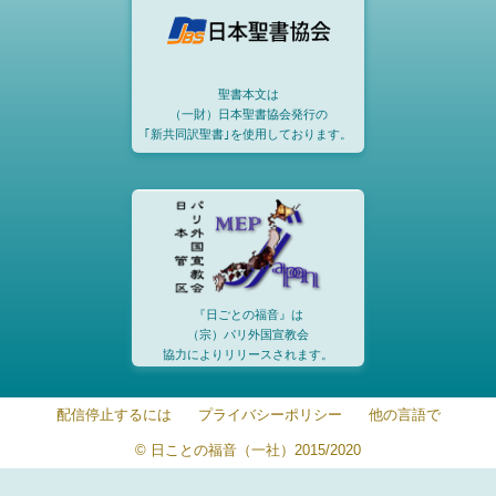
聖書本文は
（一財）日本聖書協会発行の
｢新共同訳聖書｣を使用しております。
『日ごとの福音』は
（宗）パリ外国宣教会
協力によりリリースされます。
配信停止するには
プライバシーポリシー
他の言語で
© 日ことの福音（一社）2015/2020