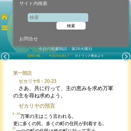
サイト内検索
聖ヒエロニモ 司祭教会博士
検索
2025年9月30日 (火曜日)
記念日
お問合せ
今日の聖書朗読：第26火曜日
信仰の糧...
今日のために!
カトリック教会より
第一朗読
ゼカリヤ8・20-23
さあ、共に行って、主の恵みを求め万軍
の主を尋ね求めよう。
ゼカリヤの預言
8・20
万軍の主はこう言われる。
更に多くの民、多くの町の住民が到着する。
21
一つの町の住民は他の町に行って言う。