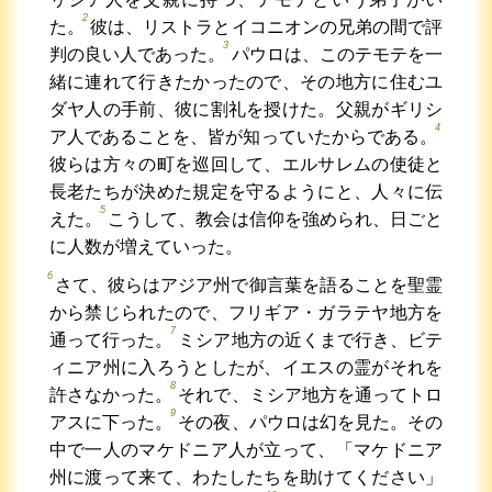
2
た。
彼は、リストラとイコニオンの兄弟の間で評
3
判の良い人であった。
パウロは、このテモテを一
緒に連れて行きたかったので、その地方に住むユ
ダヤ人の手前、彼に割礼を授けた。父親がギリシ
4
ア人であることを、皆が知っていたからである。
彼らは方々の町を巡回して、エルサレムの使徒と
長老たちが決めた規定を守るようにと、人々に伝
5
えた。
こうして、教会は信仰を強められ、日ごと
に人数が増えていった。
6
さて、彼らはアジア州で御言葉を語ることを聖霊
から禁じられたので、フリギア・ガラテヤ地方を
7
通って行った。
ミシア地方の近くまで行き、ビテ
ィニア州に入ろうとしたが、イエスの霊がそれを
8
許さなかった。
それで、ミシア地方を通ってトロ
9
アスに下った。
その夜、パウロは幻を見た。その
中で一人のマケドニア人が立って、「マケドニア
州に渡って来て、わたしたちを助けてください」