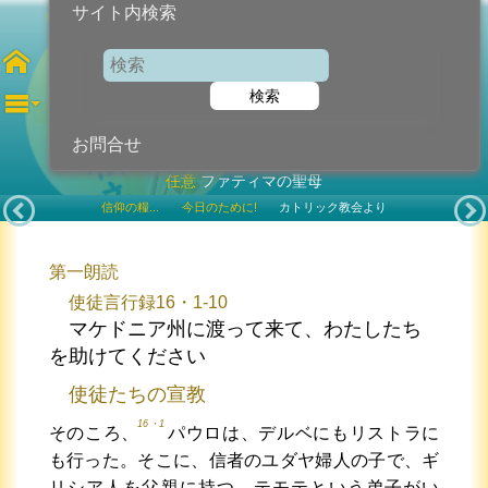
サイト内検索
第5土曜日
検索
2023年5月13日 (土曜日)
お問合せ
任意
ファティマの聖母
信仰の糧...
今日のために!
カトリック教会より
第一朗読
使徒言行録16・1-10
マケドニア州に渡って来て、わたしたち
を助けてください
使徒たちの宣教
16・1
そのころ、
パウロは、デルベにもリストラに
も行った。そこに、信者のユダヤ婦人の子で、ギ
リシア人を父親に持つ、テモテという弟子がい