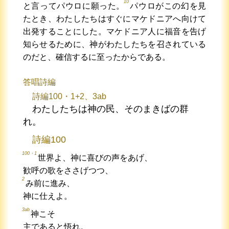
10
と言ってパウロに願った。
パウロがこの幻を見
たとき、わたしたちはすぐにマケドニアへ向けて
出発することにした。マケドニア人に福音を告げ
知らせるために、神がわたしたちを召されている
のだと、確信するに至ったからである。
答唱詩編
詩編100・1+2、3ab
わたしたちは神の民、そのまきばの群
れ。
詩編100
100・1
世界よ、神に喜びの声をあげ、
歓呼の歌をささげつつ、
2
み前に進み、
神に仕えよ。
3ab
神こそ
主であると悟れ。