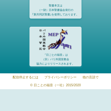
聖書本文は
（一財）日本聖書協会発行の
｢新共同訳聖書｣を使用しております。
『日ごとの福音』は
（宗）パリ外国宣教会
協力によりリリースされます。
配信停止するには
プライバシーポリシー
他の言語で
© 日ことの福音（一社）2015/2020