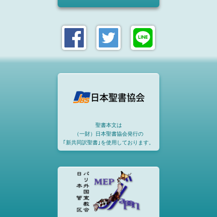
聖書本文は
（一財）日本聖書協会発行の
｢新共同訳聖書｣を使用しております。