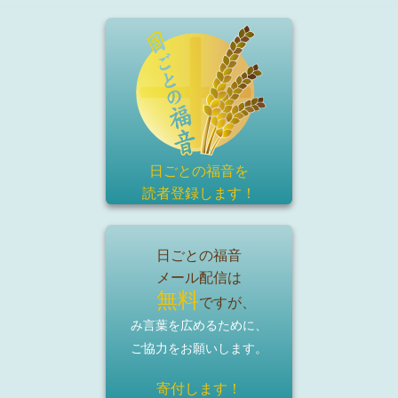
日ごとの福音を
読者登録
します！
日ごとの福音
メール配信は
無料
ですが、
み言葉を広めるために、
ご協力をお願いします。
寄付します！