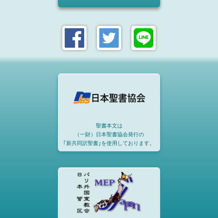
聖書本文は
（一財）日本聖書協会発行の
｢新共同訳聖書｣を使用しております。