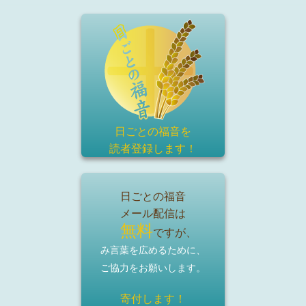
日ごとの福音を
読者登録
します！
日ごとの福音
メール配信は
無料
ですが、
み言葉を広めるために、
ご協力をお願いします。
寄付します！