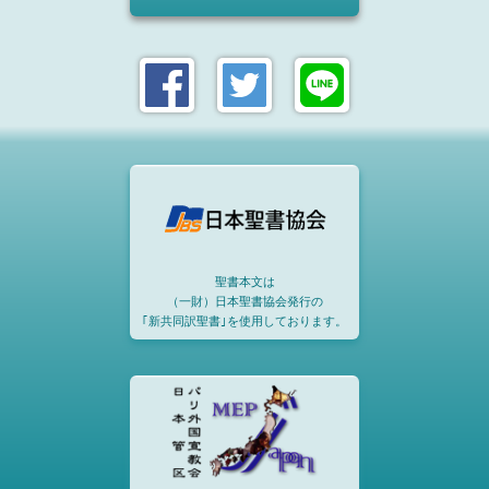
聖書本文は
（一財）日本聖書協会発行の
｢新共同訳聖書｣を使用しております。