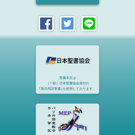
聖書本文は
（一財）日本聖書協会発行の
｢新共同訳聖書｣を使用しております。