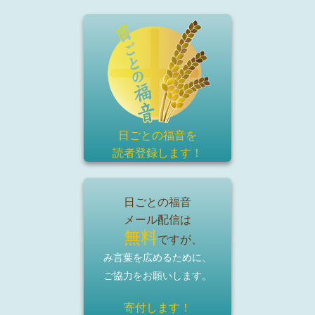
日ごとの福音を
読者登録
します！
日ごとの福音
メール配信は
無料
ですが、
み言葉を広めるために、
ご協力をお願いします。
寄付します！