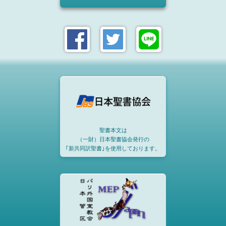
聖書本文は
（一財）日本聖書協会発行の
｢新共同訳聖書｣を使用しております。