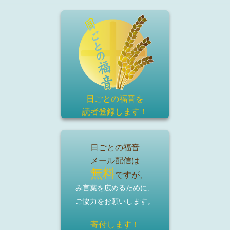
日ごとの福音を
読者登録
します！
日ごとの福音
メール配信は
無料
ですが、
み言葉を広めるために、
ご協力をお願いします。
寄付します！