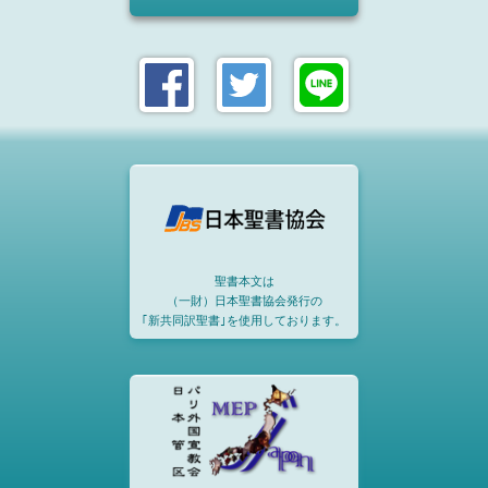
聖書本文は
（一財）日本聖書協会発行の
｢新共同訳聖書｣を使用しております。