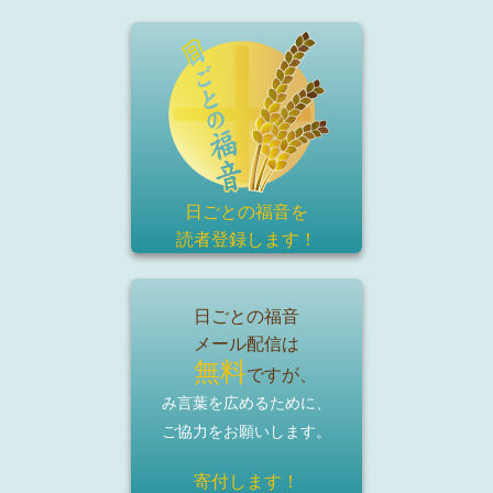
日ごとの福音を
読者登録
します！
日ごとの福音
メール配信は
無料
ですが、
み言葉を広めるために、
ご協力をお願いします。
寄付します！