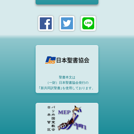
聖書本文は
（一財）日本聖書協会発行の
｢新共同訳聖書｣を使用しております。