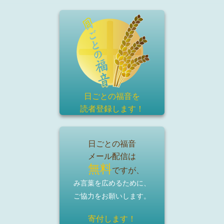
日ごとの福音を
読者登録
します！
日ごとの福音
メール配信は
無料
ですが、
み言葉を広めるために、
ご協力をお願いします。
寄付します！