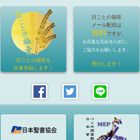
日ごとの福音
メール配信は
無料
ですが、
み言葉を広めるために、
ご協力をお願いします。
日ごとの福音を
寄付します！
読者登録
します！