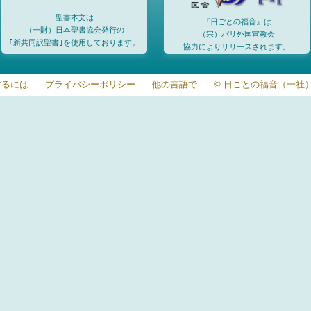
聖書本文は
『日ごとの福音』は
（一財）日本聖書協会発行の
（宗）パリ外国宣教会
｢新共同訳聖書｣を使用しております。
協力によりリリースされます。
するには
プライバシーポリシー
他の言語で
© 日ことの福音（一社）20