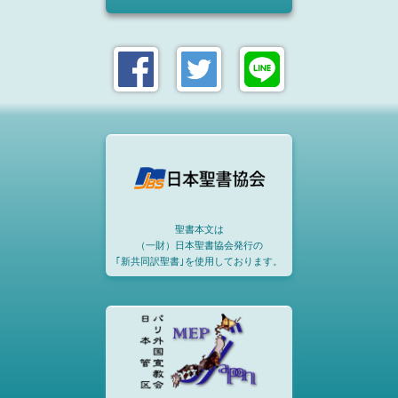
聖書本文は
（一財）日本聖書協会発行の
｢新共同訳聖書｣を使用しております。