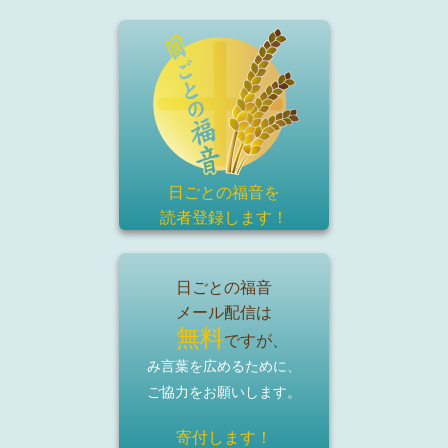
日ごとの福音を
読者登録
します！
日ごとの福音
メール配信は
無料
ですが、
み言葉を広めるために、
ご協力をお願いします。
寄付します！