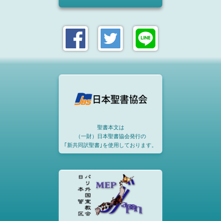
聖書本文は
（一財）日本聖書協会発行の
｢新共同訳聖書｣を使用しております。