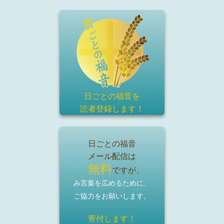
日ごとの福音を
読者登録
します！
日ごとの福音
メール配信は
無料
ですが、
み言葉を広めるために、
ご協力をお願いします。
寄付します！