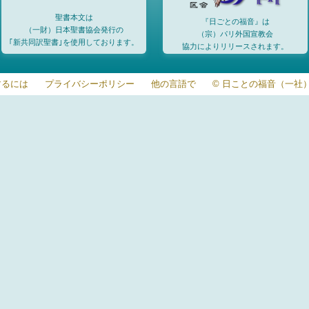
聖書本文は
『日ごとの福音』は
（一財）日本聖書協会発行の
（宗）パリ外国宣教会
｢新共同訳聖書｣を使用しております。
協力によりリリースされます。
するには
プライバシーポリシー
他の言語で
© 日ことの福音（一社）20