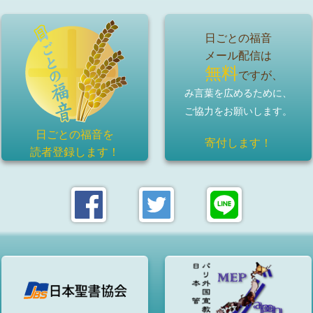
日ごとの福音
メール配信は
無料
ですが、
み言葉を広めるために、
ご協力をお願いします。
日ごとの福音を
寄付します！
読者登録
します！