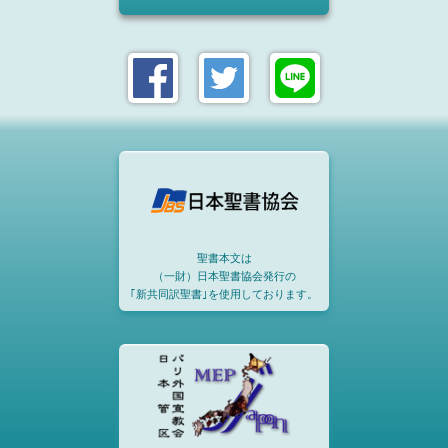
聖書本文は
（一財）日本聖書協会発行の
｢新共同訳聖書｣を使用しております。