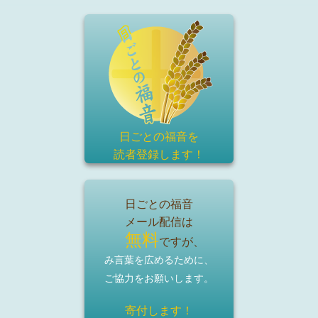
日ごとの福音を
読者登録
します！
日ごとの福音
メール配信は
無料
ですが、
み言葉を広めるために、
ご協力をお願いします。
寄付します！