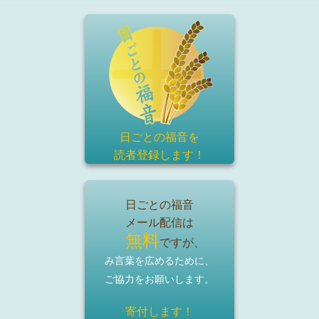
日ごとの福音を
読者登録
します！
日ごとの福音
メール配信は
無料
ですが、
み言葉を広めるために、
ご協力をお願いします。
寄付します！