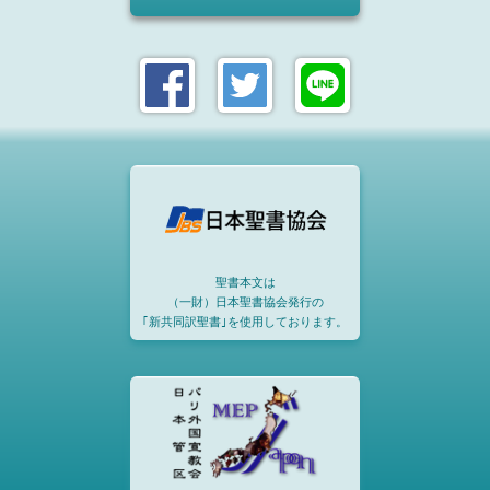
聖書本文は
（一財）日本聖書協会発行の
｢新共同訳聖書｣を使用しております。