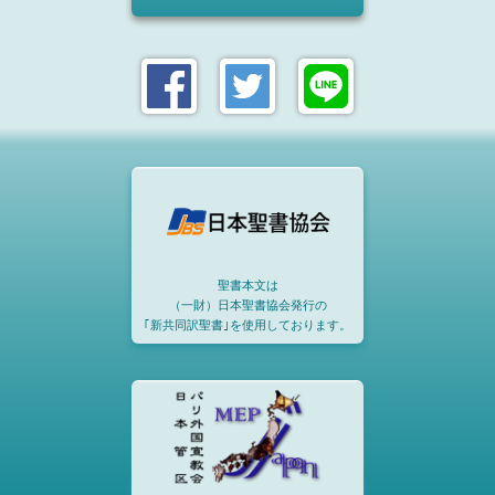
聖書本文は
（一財）日本聖書協会発行の
｢新共同訳聖書｣を使用しております。