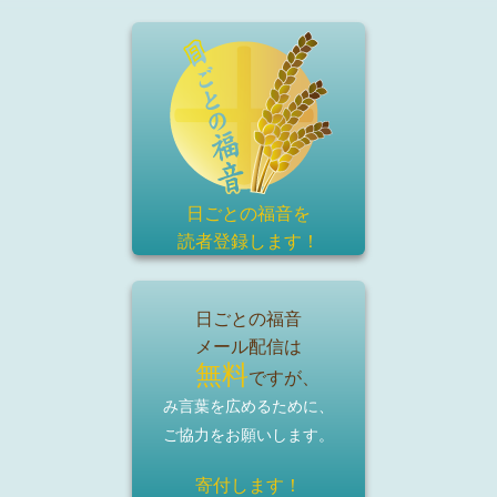
日ごとの福音を
読者登録
します！
日ごとの福音
メール配信は
無料
ですが、
み言葉を広めるために、
ご協力をお願いします。
寄付します！